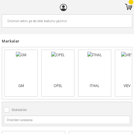
ARA
Markalar
GM
OPEL
İTHAL
VİEV 
Stoktakiler