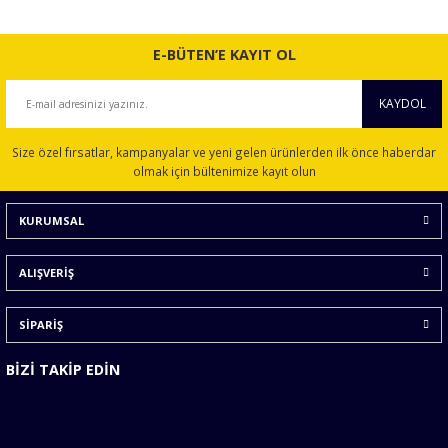
E-BÜTEN’E KAYIT OL
KAYDOL
Size özel fırsatlar, kampanyalar ve yeni gelen ürünlerden ilk önce haberdar
olmak için bültenimize kayıt olun
KURUMSAL
ALIŞVERİŞ
SİPARİŞ
BİZİ TAKİP EDİN