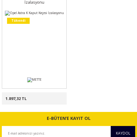
İzalasyonu
Tükendi
1.897,32 TL
E-BÜTEN’E KAYIT OL
KAYDOL