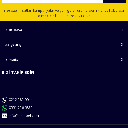
Size özel fırsatlar, kampanyalar ve yeni gelen ürünlerden ilk önce haberdar
olmak için bültenimize kayıt olun
KURUMSAL
ALIŞVERİŞ
SİPARİŞ
BİZİ TAKİP EDİN
0212 585 0044
0551 256 6872
info@netopel.com