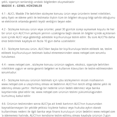
şekli, siparişin sonlandığı andaki bilgilerden oluşmaktadır
MADDE 4 - GENEL HÜKÜMLER
4.1 - ALICI, Madde 3'te belirtilen sözleşme konusu ürün veya ürünlerin temel nitelikleri,
satış fiyatı ve ödeme şekli ile teslimata ilişkin tüm ön bilgileri okuyup bilgi sahibi olduğunu
ve elektronik ortamda gerekli teyidi verdiğini beyan eder.
4.2 - Sözleşme konusu ürün veya ürünler, yasal 30 günlük süreyi aşmamak koşulu ile her
bir ürün için ALICI'nın yerleşim yerinin uzaklıgına bağlı olarak ön bilgiler içinde açıklanan
süre içinde ALICI veya gösterdiği adresteki kişi/kuruluşa teslim edilir. Bu süre ALICI’Ya daha
önce bildirilmek kaydıyla en fazla 10 gün daha uzatılabilir.
4.3 - Sözleşme konusu ürün, ALICI'dan başka bir kişi/kuruluşa teslim edilecek ise, teslim
edilecek kişi/kuruluşun teslimatı kabul etmemesininden www.netopel.com sorumlu
tutulamaz.
4.4 – www.netopel.com , sözleşme konusu ürünün saglam, eksiksiz, siparişte belirtilen
niteliklere uygun ve varsa garanti belgeleri ve kullanım klavuzları ile teslim edilmesinden
sorumludur.
4.5 - Sözleşme konusu ürünün teslimatı için işbu sözleşmenin imzalı nüshasının
www.netopel.com a ulaştırılmış olması ve bedelinin ALICI'nın tercih ettigi ödeme şekli ile
ödenmiş olması şarttır. Herhangi bir nedenle ürün bedeli ödenmez veya banka
kayıtlarında iptal edilir ise, www.netopel.com ürünün teslimi yükümlülügünden
kurtulmuş kabul edilir.
4.6- Ürünün tesliminden sonra ALICI'ya ait kredi kartının ALICI'nın kusurundan
kaynaklanmayan bir şekilde yetkisiz kişilerce haksız veya hukuka aykırı olarak
kullanılması nedeni ile ilgili banka veya finans kuruluşun ürün bedelini www.netopel.com
'a ödememesi halinde, ALICI'nın kendisine teslim edilmiş olması kaydıyla ürünün 3 gün