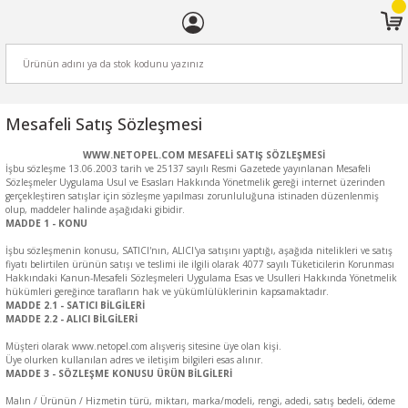
ARA
Mesafeli Satış Sözleşmesi
WWW.NETOPEL.COM MESAFELİ SATIŞ SÖZLEŞMESİ
İşbu sözleşme 13.06.2003 tarih ve 25137 sayılı Resmi Gazetede yayınlanan Mesafeli
Sözleşmeler Uygulama Usul ve Esasları Hakkında Yönetmelik gereği internet üzerinden
gerçekleştiren satışlar için sözleşme yapılması zorunluluğuna istinaden düzenlenmiş
olup, maddeler halinde aşağıdaki gibidir.
MADDE 1 - KONU
İşbu sözleşmenin konusu, SATICI'nın, ALICI'ya satışını yaptığı, aşağıda nitelikleri ve satış
fiyatı belirtilen ürünün satışı ve teslimi ile ilgili olarak 4077 sayılı Tüketicilerin Korunması
Hakkındaki Kanun-Mesafeli Sözleşmeleri Uygulama Esas ve Usulleri Hakkında Yönetmelik
hükümleri gereğince tarafların hak ve yükümlülüklerinin kapsamaktadır.
MADDE 2.1 - SATICI BİLGİLERİ
MADDE 2.2 - ALICI BİLGİLERİ
Müşteri olarak www.netopel.com alışveriş sitesine üye olan kişi.
Üye olurken kullanılan adres ve iletişim bilgileri esas alınır.
MADDE 3 - SÖZLEŞME KONUSU ÜRÜN BİLGİLERİ
Malın / Ürünün / Hizmetin türü, miktarı, marka/modeli, rengi, adedi, satış bedeli, ödeme