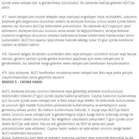
içinde www.netopel.com 'a gönderilmesi zorunludur. Bu takdirde nakliye giderleri ALICI'ya
aittir.
4.7- www.netopel.com mücbir sebepler veya nakliyeyi engelleyen hava muhalefeti, ulaşımın
kesilmesi gibi olağanüstü durumlar nedeni ile sözleşme konusu ürünü süresi içinde teslim
edemez ise, durumu ALICI'ya bildirmekle yükümlüdür. Bu takdirde ALICI siparişin iptal
edilmesini, sözleşme konusu ürünün varsa emsali ile değiştirilmesini, ve/veya teslimat
süresinin engelleyici durumun ortadan kalkmasına kadar ertelenmesi haklarından birini
kullanabilir. ALICI'nın siparişi iptal etmesi halinde ödedigi tutar 10 gün içinde kendisine
nakten ve defaten ödenir.
4.8- Garanti belgesi ile satılan ürünlerden olan veya olmayan ürünlerin arızalı veya bozuk
olanlar, garanti şartları içinde gerekli onarımın yapılması için www.netopel.com 'a
gönderilebilir, bu takdirde kargo giderleri www.netopel.com tarafından karşılanacaktır.
4.9- İşbu sözleşme, ALICI tarafından imzalanıp www.netopel.com faks veya posta yoluyla
ulaştırılmasından sonra geçerlilik kazanır.
MADDE 5 - CAYMA HAKKI
ALICI, sözleşme konusu ürünün kendisine veya gösterdiği adresteki kişi/kuruluşa
tesliminden itibaren (7) gün içinde cayma hakkına sahiptir. Cayma hakkının kullanılması
için bu süre içinde www.netopel.com 'a faks, email veya telefon ile bildirimde bulunulması
ve ürünün ilgili madde hükümleri çercevesinde kullanılmamış ve ambalajının zarar
görmemiş olması şarttır. Bu hakkın kullanılması halinde, 3. kişiye veya ALICI'ya teslim
edilen ürünün www.netopel.com 'a gönderildigine ilişkin kargo teslim tutanağı örnegi ile
fatura aslının iadesi zorunludur. Bu belgelerin ulaşmasını takip eden 7 gün içinde ürün
bedeli ALICI'ya iade edilir. Fatura aslı gönderilmez ise KDV ve varsa sair yasal
yükümlülükler iade edilemez. Cayma hakkı nedeni ile iade edilen ürünün kargo bedeli
ALICI tarafından karşılanır.
Ayrıca, tüketicinin özel istek ve talepleri uyarınca üretilen veya üzerinde değişiklik ya da