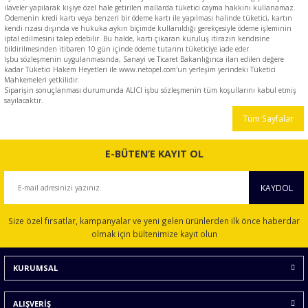
ilaveler yapılarak kişiye özel hale getirilen mallarda tüketici cayma hakkını kullanamaz.
Ödemenin kredi kartı veya benzeri bir ödeme kartı ile yapılması halinde tüketici, kartın
kendi rızası dışında ve hukuka aykırı biçimde kullanıldığı gerekçesiyle ödeme işleminin
iptal edilmesini talep edebilir. Bu halde, kartı çıkaran kuruluş itirazın kendisine
bildirilmesinden itibaren 10 gün içinde ödeme tutarını tüketiciye iade eder.
İşbu sözleşmenin uygulanmasında, Sanayi ve Ticaret Bakanlığınca ilan edilen değere
kadar Tüketici Hakem Heyetleri ile www.netopel.com'un yerleşim yerindeki Tüketici
Mahkemeleri yetkilidir.
Siparişin sonuçlanması durumunda ALICI işbu sözleşmenin tüm koşullarını kabul etmiş
sayılacaktır.
Tüm Sayfalar
E-BÜTEN’E KAYIT OL
KAYDOL
Size özel fırsatlar, kampanyalar ve yeni gelen ürünlerden ilk önce haberdar
olmak için bültenimize kayıt olun
KURUMSAL
ALIŞVERİŞ