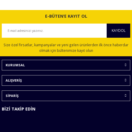
E-BÜTEN’E KAYIT OL
KAYDOL
Size özel fırsatlar, kampanyalar ve yeni gelen ürünlerden ilk önce haberdar
olmak için bültenimize kayıt olun
KURUMSAL
ALIŞVERİŞ
SİPARİŞ
BİZİ TAKİP EDİN