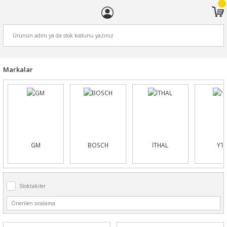
ARA
Markalar
GM
BOSCH
İTHAL
YT
Stoktakiler