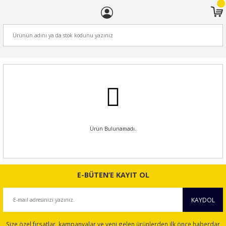
ARA
Ürün Bulunamadı.
E-BÜTEN’E KAYIT OL
KAYDOL
Size özel fırsatlar, kampanyalar ve yeni gelen ürünlerden ilk önce haberdar