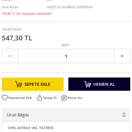
Stok Kodu
10650173-55594652-395650359
*56,80 TL den başlayan taksitlerle!!
ÜRÜN FİYATI
547,30 TL
ADET:
SEPETE EKLE
HEMEN AL
Tavsiye Et
Yorum Yaz
Ürün Bilgisi
OPEL ASTRA K YAĞ FİLTRESİ