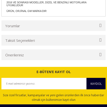
2016 VE SONRASI MODELLER, DİZEL VE BENZİNLİ MOTORLARA
UYUMLUDUR
ÜRÜN, ORJİNAL GM MARKA DIR
Yorumlar
Taksit Seçenekleri
Bu ürüne ilk yorumu siz yapın!
Önerileriniz
Yorum Yaz
Bu ürünün fiyat bilgisi, resim, ürün açıklamalarında ve diğer
konularda yetersiz gördüğünüz noktaları öneri formunu
E-BÜTEN’E KAYIT OL
kullanarak tarafımıza iletebilirsiniz.
Görüş ve önerileriniz için teşekkür ederiz.
KAYDOL
Ürün resmi kalitesiz, bozuk veya görüntülenemiyor.
Size özel fırsatlar, kampanyalar ve yeni gelen ürünlerden ilk önce haberdar
Ürün açıklamasında eksik bilgiler bulunuyor.
olmak için bültenimize kayıt olun
Ürün bilgilerinde hatalar bulunuyor.