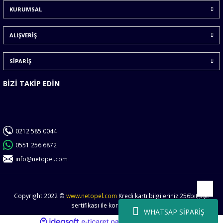
KURUMSAL
Ürün fiyatı diğer sitelerden daha pahalı.
Bu ürüne benzer farklı alternatifler olmalı.
ALIŞVERİŞ
SİPARİŞ
BİZİ TAKİP EDİN
Gönder
0212 585 0044
0551 256 6872
info@netopel.com
Copyright 2022 ©
www.netopel.com
Kredi kartı bilgileriniz 256bit SSL
Yukarı
sertifikası ile korunmaktadır.
WHATSAP SİPARİŞ
ideasoft
ile
e-