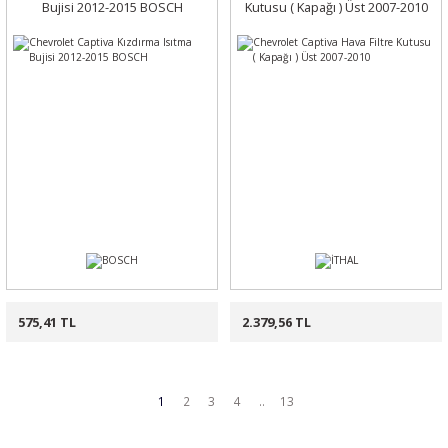
Bujisi 2012-2015 BOSCH
Kutusu ( Kapağı ) Üst 2007-2010
575,41 TL
2.379,56 TL
1
2
3
4
..
13