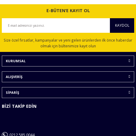
E-BÜTEN’E KAYIT OL
KAYDOL
Size özel fırsatlar, kampanyalar ve yeni gelen ürünlerden ilk önce haberdar
olmak için bültenimize kayıt olun
KURUMSAL
ALIŞVERİŞ
SİPARİŞ
BİZİ TAKİP EDİN
0212 585 0044