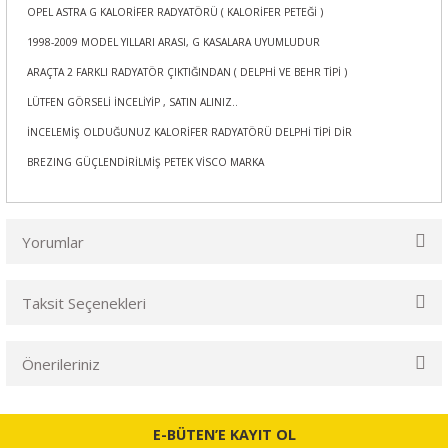
OPEL ASTRA G KALORİFER RADYATÖRÜ ( KALORİFER PETEĞİ )
1998-2009 MODEL YILLARI ARASI, G KASALARA UYUMLUDUR
ARAÇTA 2 FARKLI RADYATÖR ÇIKTIĞINDAN ( DELPHİ VE BEHR TİPİ )
LÜTFEN GÖRSELİ İNCELİYİP , SATIN ALINIZ..
İNCELEMİŞ OLDUĞUNUZ KALORİFER RADYATÖRÜ DELPHİ TİPİ DİR
BREZING GÜÇLENDİRİLMİŞ PETEK VİSCO MARKA
Yorumlar
Taksit Seçenekleri
Bu ürüne ilk yorumu siz yapın!
Önerileriniz
Yorum Yaz
Bu ürünün fiyat bilgisi, resim, ürün açıklamalarında ve diğer
konularda yetersiz gördüğünüz noktaları öneri formunu
E-BÜTEN’E KAYIT OL