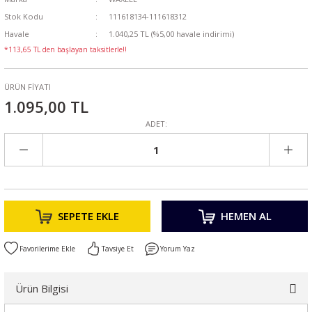
Stok Kodu
111618134-111618312
Havale
1.040,25 TL (%5,00 havale indirimi)
*113,65 TL den başlayan taksitlerle!!
ÜRÜN FİYATI
1.095,00 TL
ADET:
SEPETE EKLE
HEMEN AL
Tavsiye Et
Yorum Yaz
Ürün Bilgisi