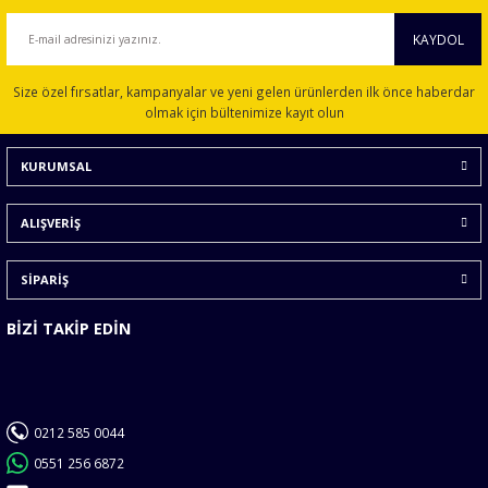
kullanarak tarafımıza iletebilirsiniz.
Görüş ve önerileriniz için teşekkür ederiz.
KAYDOL
Ürün resmi kalitesiz, bozuk veya görüntülenemiyor.
Size özel fırsatlar, kampanyalar ve yeni gelen ürünlerden ilk önce haberdar
Ürün açıklamasında eksik bilgiler bulunuyor.
olmak için bültenimize kayıt olun
Ürün bilgilerinde hatalar bulunuyor.
KURUMSAL
Ürün fiyatı diğer sitelerden daha pahalı.
Bu ürüne benzer farklı alternatifler olmalı.
ALIŞVERİŞ
SİPARİŞ
BİZİ TAKİP EDİN
Gönder
0212 585 0044
0551 256 6872