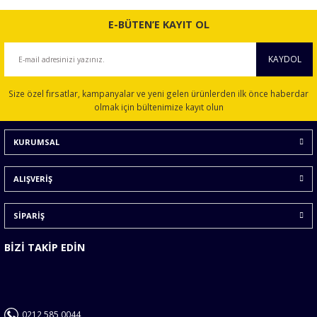
E-BÜTEN’E KAYIT OL
KAYDOL
Size özel fırsatlar, kampanyalar ve yeni gelen ürünlerden ilk önce haberdar
olmak için bültenimize kayıt olun
KURUMSAL
ALIŞVERİŞ
SİPARİŞ
BİZİ TAKİP EDİN
0212 585 0044