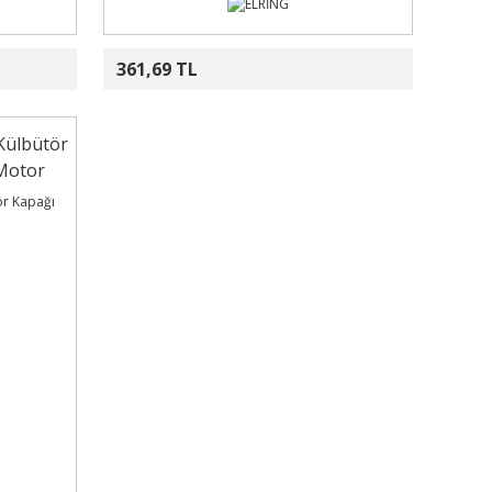
361,69 TL
Külbütör
Motor