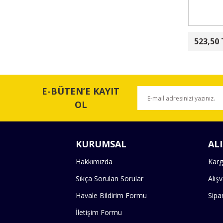
523,50 
E-BÜTEN’E KAYIT
OL
KURUMSAL
ALI
Hakkımızda
Karg
Sıkça Sorulan Sorular
Alış
Havale Bildirim Formu
Sipa
İletişim Formu