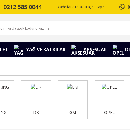
0212 585 0044
0
- Vade farksız taksit için arayın
LET
YAĞ VE KATKILAR
AKSESUAR
O
İNG
DK
GM
OPEL