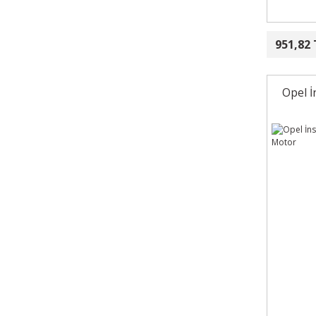
951,82 
Opel İ