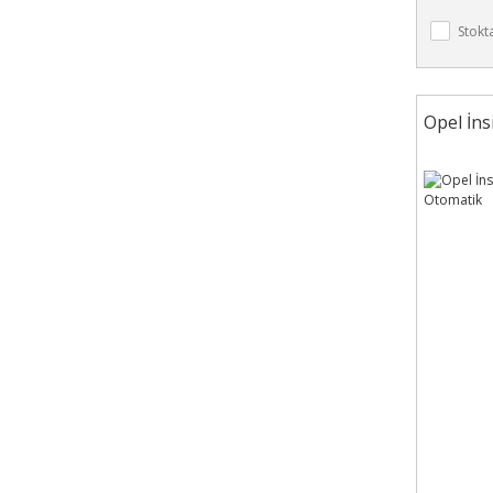
Stokt
Opel İn