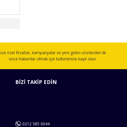
Size özel fırsatlar, kampanyalar ve yeni gelen ürünlerden ilk
önce haberdar olmak için bültenimize kayıt olun
BİZİ TAKİP EDİN
0212 585 0044