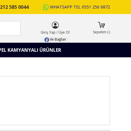
212 585 0044
WHATSAPP TEL
0551 256 6872
ARA
Sepetim
(
)
Giriş Yap
/
Üye Ol
ile Bağlan
PEL KAMYANYALI ÜRÜNLER