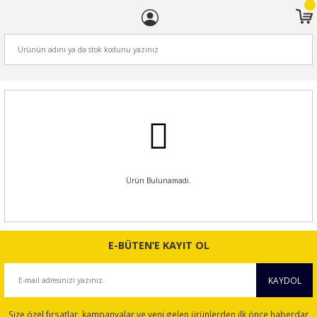
ARA
Ürün Bulunamadı.
E-BÜTEN’E KAYIT OL
KAYDOL
Size özel fırsatlar, kampanyalar ve yeni gelen ürünlerden ilk önce haberdar