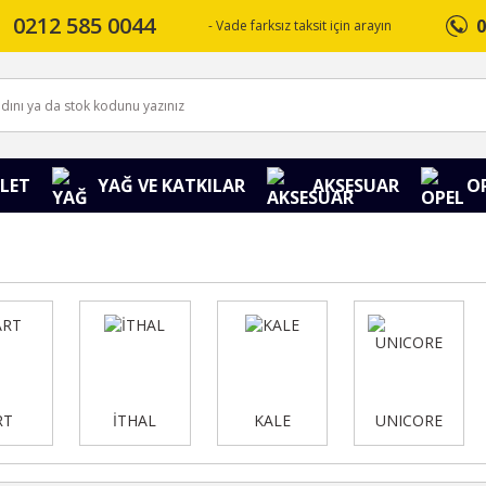
0212 585 0044
0
- Vade farksız taksit için arayın
LET
YAĞ VE KATKILAR
AKSESUAR
O
RT
İTHAL
KALE
UNICORE