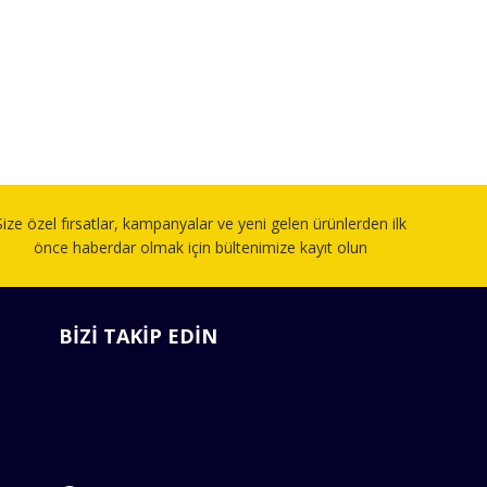
Size özel fırsatlar, kampanyalar ve yeni gelen ürünlerden ilk
önce haberdar olmak için bültenimize kayıt olun
BİZİ TAKİP EDİN