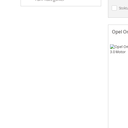
Stokt
Opel O