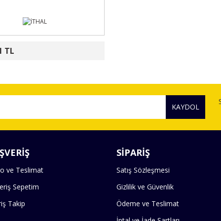
1 TL
KAYDOL
ŞVERİŞ
SİPARİŞ
o ve Teslimat
Satış Sözleşmesi
veriş Sepetim
Gizlilik ve Güvenlik
riş Takip
Ödeme ve Teslimat
İptal ve İade Şartları