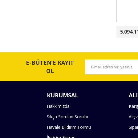
5.094,1
E-BÜTEN’E KAYIT
OL
KURUMSAL
ALI
Hakkımızda
Karg
Sıkça Sorulan Sorular
Alış
Havale Bildirim Formu
Sipa
İletişim Formu