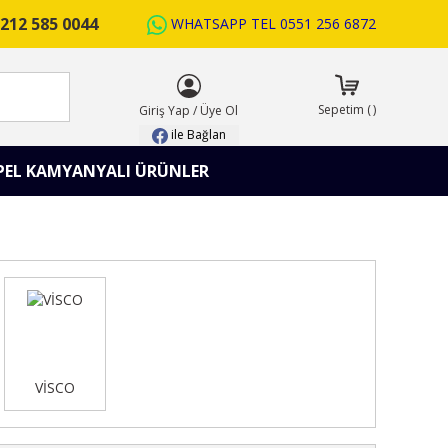
212 585 0044
WHATSAPP TEL
0551 256 6872
ARA
Sepetim
(
)
Giriş Yap
/
Üye Ol
ile Bağlan
PEL KAMYANYALI ÜRÜNLER
VİSCO