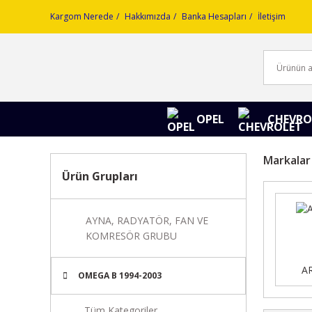
Kargom Nerede
Hakkımızda
Banka Hesapları
İletişim
OPEL
CHEVRO
Markalar
Ürün Grupları
AYNA, RADYATÖR, FAN VE
KOMRESÖR GRUBU
A
OMEGA B 1994-2003
Tüm Kategoriler