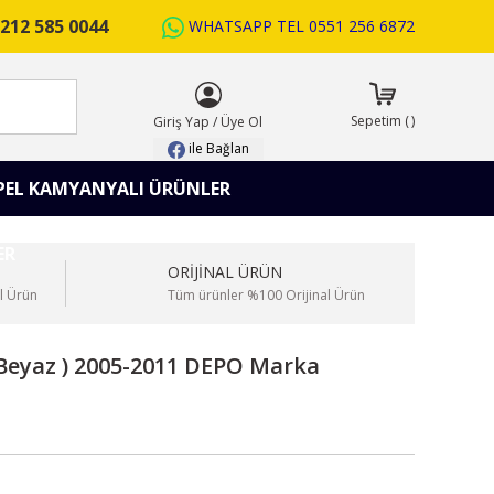
212 585 0044
WHATSAPP TEL
0551 256 6872
ARA
Sepetim
(
)
Giriş Yap
/
Üye Ol
ile Bağlan
PEL KAMYANYALI ÜRÜNLER
ORİJİNAL ÜRÜN
l Ürün
Tüm ürünler %100 Orijinal Ürün
 Beyaz ) 2005-2011 DEPO Marka