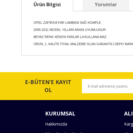
Ürün Bilgisi
Yorumlar
OPEL ZAFİRA B FAR LAMBASI SAĞ KOMPLE
2005-2011 MODEL YILLARI ARASI UYUMLUDUR.
BEYAZ RENK XENON FARLAR LA KULLANILMAZ
ÜRÜN, 1. KALİTE İTHAL MALZEME OLAN GARANTİLİ DEPO MARK
Bu ürünün fiyat bilgisi, resim, ürün açıklamalarında ve 
Görüş ve önerileriniz için teşekkür ederiz.
E-BÜTEN’E KAYIT
Ürün resmi kalitesiz, bozuk veya görüntülenemiyor.
OL
Ürün açıklamasında eksik bilgiler bulunuyor.
Ürün bilgilerinde hatalar bulunuyor.
KURUMSAL
ALI
Ürün fiyatı diğer sitelerden daha pahalı.
Bu ürüne benzer farklı alternatifler olmalı.
Hakkımızda
Karg