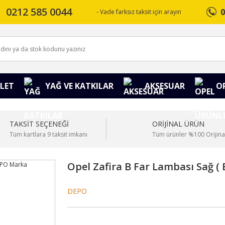
0212 585 0044
0
- Vade farksız taksit için arayın
LET
YAĞ VE KATKILAR
AKSESUAR
O
TAKSİT SEÇENEĞİ
ORİJİNAL ÜRÜN
Tüm kartlara 9 taksit imkanı
Tüm ürünler %100 Orijina
Opel Zafira B Far Lambası Sağ (
DEPO