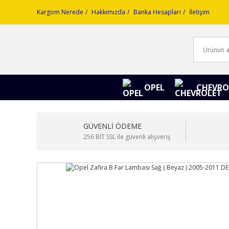
Kargom Nerede
Hakkımızda
Banka Hesapları
İletişim
OPEL
CHEVRO
GÜVENLİ ÖDEME
256 BİT SSL ile güvenli alışveriş