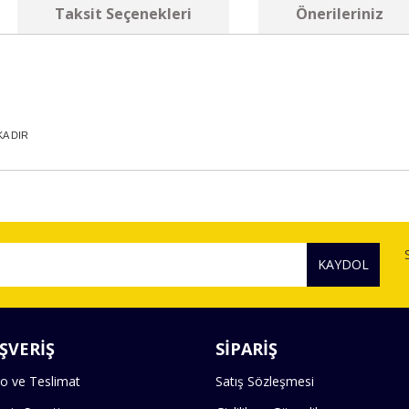
Taksit Seçenekleri
Önerileriniz
A DIR
diğer konularda yetersiz gördüğünüz noktaları öneri formunu kullanarak tara
Bu ürüne ilk yorumu siz yapın!
KAYDOL
Yorum Yaz
ŞVERİŞ
SİPARİŞ
o ve Teslimat
Satış Sözleşmesi