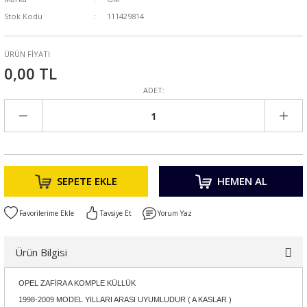
Stok Kodu
111429814
ÜRÜN FİYATI
0,00 TL
ADET:
SEPETE EKLE
HEMEN AL
Tavsiye Et
Yorum Yaz
Ürün Bilgisi
OPEL ZAFİRA A KOMPLE KÜLLÜK
1998-2009 MODEL YILLARI ARASI UYUMLUDUR ( A KASLAR )