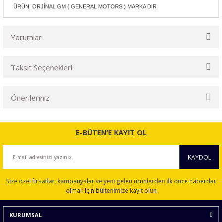
ÜRÜN, ORJİNAL GM ( GENERAL MOTORS ) MARKA DIR
Yorumlar
Taksit Seçenekleri
Bu ürüne ilk yorumu siz yapın!
Önerileriniz
Yorum Yaz
Bu ürünün fiyat bilgisi, resim, ürün açıklamalarında ve diğer
konularda yetersiz gördüğünüz noktaları öneri formunu
E-BÜTEN’E KAYIT OL
kullanarak tarafımıza iletebilirsiniz.
Görüş ve önerileriniz için teşekkür ederiz.
KAYDOL
Ürün resmi kalitesiz, bozuk veya görüntülenemiyor.
Size özel fırsatlar, kampanyalar ve yeni gelen ürünlerden ilk önce haberdar
Ürün açıklamasında eksik bilgiler bulunuyor.
olmak için bültenimize kayıt olun
Ürün bilgilerinde hatalar bulunuyor.
KURUMSAL
Ürün fiyatı diğer sitelerden daha pahalı.