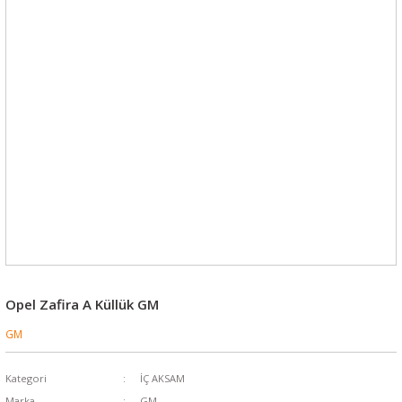
Opel Zafira A Küllük GM
GM
Kategori
İÇ AKSAM
Marka
GM