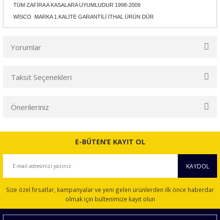
TÜM ZAFİRA A KASALARA UYUMLUDUR 1998-2009
WİSCO MARKA 1.KALİTE GARANTİLİ İTHAL ÜRÜN DÜR
Yorumlar
Taksit Seçenekleri
Bu ürüne ilk yorumu siz yapın!
Önerileriniz
Yorum Yaz
Bu ürünün fiyat bilgisi, resim, ürün açıklamalarında ve diğer
konularda yetersiz gördüğünüz noktaları öneri formunu
E-BÜTEN’E KAYIT OL
kullanarak tarafımıza iletebilirsiniz.
Görüş ve önerileriniz için teşekkür ederiz.
KAYDOL
Ürün resmi kalitesiz, bozuk veya görüntülenemiyor.
Size özel fırsatlar, kampanyalar ve yeni gelen ürünlerden ilk önce haberdar
Ürün açıklamasında eksik bilgiler bulunuyor.
olmak için bültenimize kayıt olun
Ürün bilgilerinde hatalar bulunuyor.