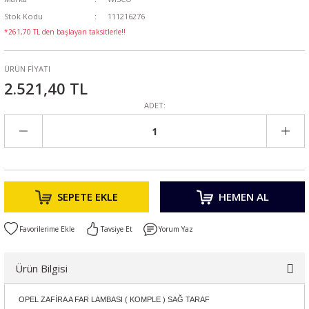
Stok Kodu
111216276
*261,70 TL den başlayan taksitlerle!!
ÜRÜN FİYATI
2.521,40 TL
ADET:
SEPETE EKLE
HEMEN AL
Tavsiye Et
Yorum Yaz
Ürün Bilgisi
OPEL ZAFİRA A FAR LAMBASI ( KOMPLE ) SAĞ TARAF