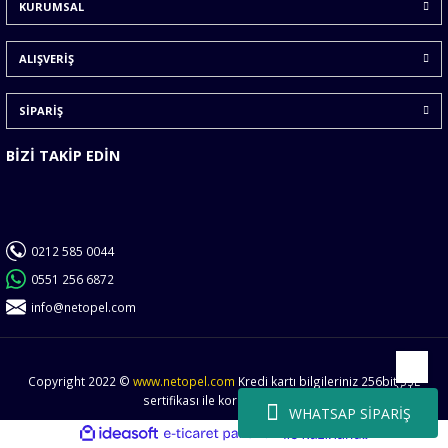
KURUMSAL
Ürün fiyatı diğer sitelerden daha pahalı.
Bu ürüne benzer farklı alternatifler olmalı.
ALIŞVERİŞ
SİPARİŞ
BİZİ TAKİP EDİN
Gönder
0212 585 0044
0551 256 6872
info@netopel.com
Copyright 2022 ©
www.netopel.com
Kredi kartı bilgileriniz 256bit SSL
Yukarı
sertifikası ile korunmaktadır.
WHATSAP SİPARİŞ
ideasoft
ile
e-
hazırlandı.