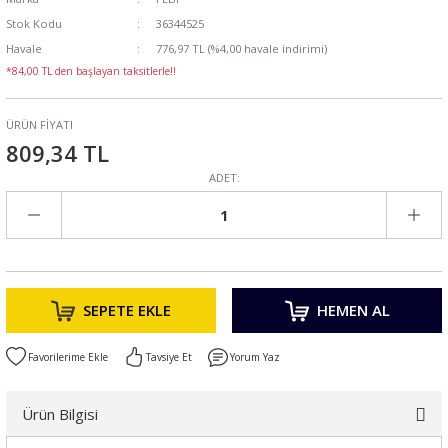
Stok Kodu
36344525
Havale
776,97 TL (%4,00 havale indirimi)
*84,00 TL den başlayan taksitlerle!!
ÜRÜN FİYATI
809,34 TL
ADET:
SEPETE EKLE
HEMEN AL
Tavsiye Et
Yorum Yaz
Ürün Bilgisi