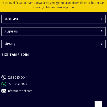
Size özel fırsatlar, kampanyalar ve yeni gelen ürünlerden ilk önce haberdar
Ürün açıklamasında eksik bilgiler bulunuyor.
olmak için bültenimize kayıt olun
Ürün bilgilerinde hatalar bulunuyor.
KURUMSAL
Ürün fiyatı diğer sitelerden daha pahalı.
Bu ürüne benzer farklı alternatifler olmalı.
ALIŞVERİŞ
SİPARİŞ
BİZİ TAKİP EDİN
Gönder
0212 585 0044
0551 256 6872
info@netopel.com