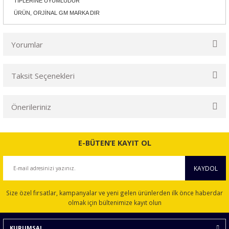
TİPLERİNE UYUMLUDUR
ÜRÜN, ORJİNAL GM MARKA DIR
Yorumlar
Taksit Seçenekleri
Bu ürüne ilk yorumu siz yapın!
Önerileriniz
Yorum Yaz
Bu ürünün fiyat bilgisi, resim, ürün açıklamalarında ve diğer
konularda yetersiz gördüğünüz noktaları öneri formunu
E-BÜTEN’E KAYIT OL
kullanarak tarafımıza iletebilirsiniz.
Görüş ve önerileriniz için teşekkür ederiz.
KAYDOL
Ürün resmi kalitesiz, bozuk veya görüntülenemiyor.
Size özel fırsatlar, kampanyalar ve yeni gelen ürünlerden ilk önce haberdar
Ürün açıklamasında eksik bilgiler bulunuyor.
olmak için bültenimize kayıt olun
Ürün bilgilerinde hatalar bulunuyor.
KURUMSAL