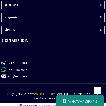
KURUMSAL
Ürün fiyatı diğer sitelerden daha pahalı.
Bu ürüne benzer farklı alternatifler olmalı.
ALIŞVERİŞ
SİPARİŞ
BİZİ TAKİP EDİN
Gönder
0212 585 0044
0551 256 6872
info@netopel.com
Copyright 2022 ©
www.netopel.com
Kredi kartı bilgileriniz 256bit SSL
Yukarı
sertifikası ile korunmaktadır.
WHATSAP SİPARİŞ
ideasoft
ile