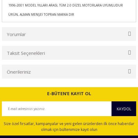
1996-2001 MODEL YILLARI ARASI, TÜM 2.0 DİZEL MOTORLARA UYUMLUDUR
ÜRÜN, ALMAN MENŞEİ TOPRAN MARKA DIR
Yorumlar
Taksit Seçenekleri
Bu ürüne ilk yorumu siz yapın!
Önerileriniz
Yorum Yaz
Bu ürünün fiyat bilgisi, resim, ürün açıklamalarında ve diğer
konularda yetersiz gördüğünüz noktaları öneri formunu
E-BÜTEN’E KAYIT OL
kullanarak tarafımıza iletebilirsiniz.
Görüş ve önerileriniz için teşekkür ederiz.
KAYDOL
Ürün resmi kalitesiz, bozuk veya görüntülenemiyor.
Size özel fırsatlar, kampanyalar ve yeni gelen ürünlerden ilk önce haberdar
Ürün açıklamasında eksik bilgiler bulunuyor.
olmak için bültenimize kayıt olun
Ürün bilgilerinde hatalar bulunuyor.