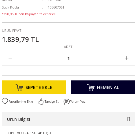
Stok Kodu
105607061
*190,95 TL den başlayan taksitlerle!!
ÜRÜN FİYATI
1.839,79 TL
ADET:
SEPETE EKLE
HEMEN AL
Tavsiye Et
Yorum Yaz
Ürün Bilgisi
OPEL VECTRA B SUBAP TUŞU