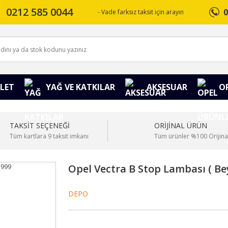
0212 585 0044
0
- Vade farksız taksit için arayın
LET
YAĞ VE KATKILAR
AKSESUAR
O
TAKSİT SEÇENEĞİ
ORİJİNAL ÜRÜN
Tüm kartlara 9 taksit imkanı
Tüm ürünler %100 Orijina
Opel Vectra B Stop Lambası ( Be
DEPO