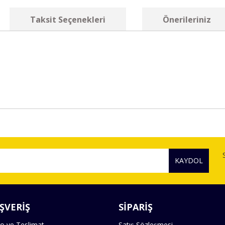
Taksit Seçenekleri
Önerileriniz
diğer konularda yetersiz gördüğünüz noktaları öneri formunu kullanarak tara
Bu ürüne ilk yorumu siz yapın!
KAYDOL
Yorum Yaz
ŞVERİŞ
SİPARİŞ
o ve Teslimat
Satış Sözleşmesi