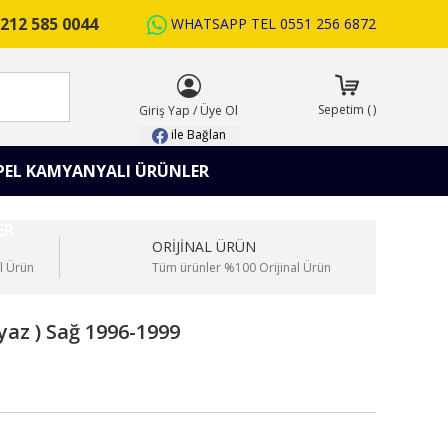
212 585 0044
WHATSAPP TEL
0551 256 6872
ARA
Sepetim
(
)
Giriş Yap
/
Üye Ol
ile Bağlan
PEL KAMYANYALI ÜRÜNLER
ORİJİNAL ÜRÜN
l Ürün
Tüm ürünler %100 Orijinal Ürün
yaz ) Sağ 1996-1999