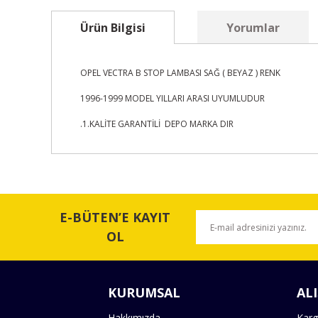
Ürün Bilgisi
Yorumlar
OPEL VECTRA B STOP LAMBASI SAĞ ( BEYAZ ) RENK
1996-1999 MODEL YILLARI ARASI UYUMLUDUR
.1.KALİTE GARANTİLİ DEPO MARKA DIR
Bu ürünün fiyat bilgisi, resim, ürün açıklamalarında ve 
Görüş ve önerileriniz için teşekkür ederiz.
E-BÜTEN’E KAYIT
Ürün resmi kalitesiz, bozuk veya görüntülenemiyor.
OL
Ürün açıklamasında eksik bilgiler bulunuyor.
Ürün bilgilerinde hatalar bulunuyor.
KURUMSAL
ALI
Ürün fiyatı diğer sitelerden daha pahalı.
Bu ürüne benzer farklı alternatifler olmalı.
Hakkımızda
Karg