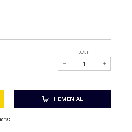
ADET:
HEMEN AL
um Yaz