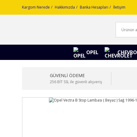
Kargom Nerede
Hakkımızda
Banka Hesapları
İletişim
OPEL
CHEVRO
GÜVENLİ ÖDEME
256 BİT SSL ile güvenli alışveriş