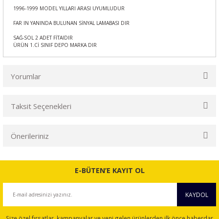
1996-1999 MODEL YILLARI ARASI UYUMLUDUR
FAR IN YANINDA BULUNAN SİNYAL LAMABASI DIR
SAĞ-SOL 2 ADET FİTAIDIR
ÜRÜN 1.Cİ SINIF DEPO MARKA DIR
Yorumlar
Taksit Seçenekleri
Bu ürüne ilk yorumu siz yapın!
Önerileriniz
Yorum Yaz
Bu ürünün fiyat bilgisi, resim, ürün açıklamalarında ve diğer
konularda yetersiz gördüğünüz noktaları öneri formunu
E-BÜTEN’E KAYIT OL
kullanarak tarafımıza iletebilirsiniz.
Görüş ve önerileriniz için teşekkür ederiz.
KAYDOL
Ürün resmi kalitesiz, bozuk veya görüntülenemiyor.
Size özel fırsatlar, kampanyalar ve yeni gelen ürünlerden ilk önce haberdar