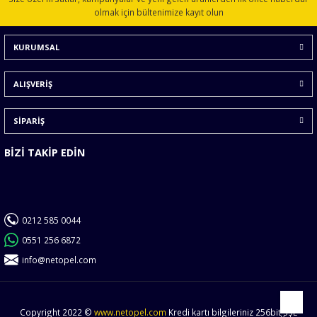
Ürün açıklamasında eksik bilgiler bulunuyor.
olmak için bültenimize kayıt olun
Ürün bilgilerinde hatalar bulunuyor.
KURUMSAL
Ürün fiyatı diğer sitelerden daha pahalı.
Bu ürüne benzer farklı alternatifler olmalı.
ALIŞVERİŞ
SİPARİŞ
BİZİ TAKİP EDİN
Gönder
0212 585 0044
0551 256 6872
info@netopel.com
Copyright 2022 ©
www.netopel.com
Kredi kartı bilgileriniz 256bit SSL