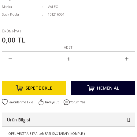
Marka
VALEO
Stok Kodu
101216054
ÜRÜN FİYATI
0,00 TL
ADET:
SEPETE EKLE
HEMEN AL
Tavsiye Et
Yorum Yaz
Ürün Bilgisi
OPEL VECTRA B FAR LAMBASI SAĞ TARAF ( KOMPLE )