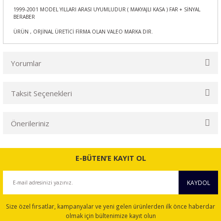
1999-2001 MODEL YILLARI ARASI UYUMLUDUR ( MAKYAJLI KASA ) FAR + SİNYAL
BERABER
ÜRÜN , ORJİNAL ÜRETİCİ FİRMA OLAN VALEO MARKA DIR.
Yorumlar
Taksit Seçenekleri
Bu ürüne ilk yorumu siz yapın!
Önerileriniz
Yorum Yaz
Bu ürünün fiyat bilgisi, resim, ürün açıklamalarında ve diğer
konularda yetersiz gördüğünüz noktaları öneri formunu
E-BÜTEN’E KAYIT OL
kullanarak tarafımıza iletebilirsiniz.
Görüş ve önerileriniz için teşekkür ederiz.
KAYDOL
Ürün resmi kalitesiz, bozuk veya görüntülenemiyor.
Size özel fırsatlar, kampanyalar ve yeni gelen ürünlerden ilk önce haberdar
Ürün açıklamasında eksik bilgiler bulunuyor.
olmak için bültenimize kayıt olun