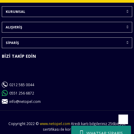
Ürün bilgilerinde hatalar bulunuyor.
KURUMSAL
Ürün fiyatı diğer sitelerden daha pahalı.
Bu ürüne benzer farklı alternatifler olmalı.
ALIŞVERİŞ
SİPARİŞ
BİZİ TAKİP EDİN
Gönder
0212 585 0044
0551 256 6872
info@netopel.com
Copyright 2022 ©
www.netopel.com
Kredi kartı bilgileriniz 256bit SSL
Yukarı
sertifikası ile korunmaktadır.
WHATSAP SİPARİŞ