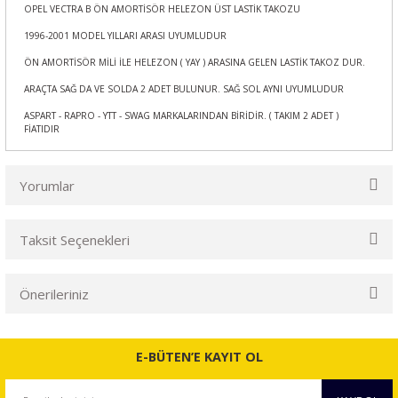
OPEL VECTRA B ÖN AMORTİSÖR HELEZON ÜST LASTİK TAKOZU
1996-2001 MODEL YILLARI ARASI UYUMLUDUR
ÖN AMORTİSÖR MİLİ İLE HELEZON ( YAY ) ARASINA GELEN LASTİK TAKOZ DUR.
ARAÇTA SAĞ DA VE SOLDA 2 ADET BULUNUR. SAĞ SOL AYNI UYUMLUDUR
ASPART - RAPRO - YTT - SWAG MARKALARINDAN BİRİDİR. ( TAKIM 2 ADET )
FİATIDIR
Yorumlar
Taksit Seçenekleri
Bu ürüne ilk yorumu siz yapın!
Önerileriniz
Yorum Yaz
Bu ürünün fiyat bilgisi, resim, ürün açıklamalarında ve diğer
konularda yetersiz gördüğünüz noktaları öneri formunu
E-BÜTEN’E KAYIT OL
kullanarak tarafımıza iletebilirsiniz.
Görüş ve önerileriniz için teşekkür ederiz.