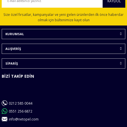
KAYDOL
Ürün resmi kalitesiz, bozuk veya görüntülenemiyor.
Size özel fırsatlar, kampanyalar ve yeni gelen ürünlerden ilk önce haberdar
Ürün açıklamasında eksik bilgiler bulunuyor.
olmak için bültenimize kayıt olun
Ürün bilgilerinde hatalar bulunuyor.
KURUMSAL
Ürün fiyatı diğer sitelerden daha pahalı.
Bu ürüne benzer farklı alternatifler olmalı.
ALIŞVERİŞ
SİPARİŞ
BİZİ TAKİP EDİN
Gönder
0212 585 0044
0551 256 6872
info@netopel.com