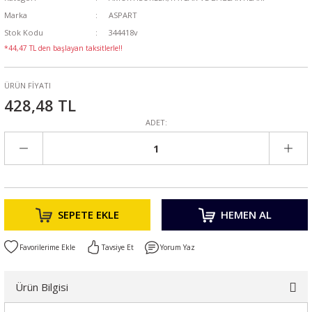
Marka
ASPART
Stok Kodu
344418v
*44,47 TL den başlayan taksitlerle!!
ÜRÜN FİYATI
428,48 TL
ADET:
SEPETE EKLE
HEMEN AL
Tavsiye Et
Yorum Yaz
Ürün Bilgisi