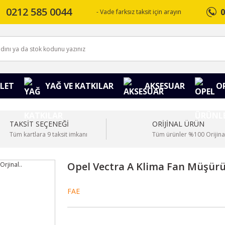
0212 585 0044
0
- Vade farksız taksit için arayın
LET
YAĞ VE KATKILAR
AKSESUAR
O
TAKSİT SEÇENEĞİ
ORİJİNAL ÜRÜN
Tüm kartlara 9 taksit imkanı
Tüm ürünler %100 Orijina
Opel Vectra A Klima Fan Müşürü ( 
FAE