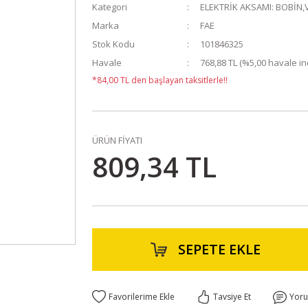
Kategori
ELEKTRİK AKSAMI: BOBİN,
Marka
FAE
Stok Kodu
101846325
Havale
768,88 TL (%5,00 havale ind
*84,00 TL den başlayan taksitlerle!!
ÜRÜN FİYATI
809,34 TL
SEPETE EKLE
Tavsiye Et
Yor