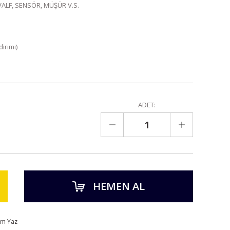
VALF, SENSÖR, MÜŞÜR V.S.
irimi)
ADET:
HEMEN AL
um Yaz