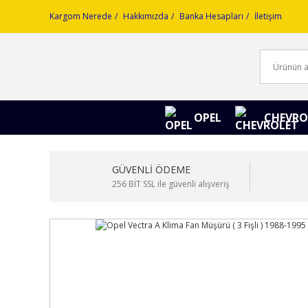
Kargom Nerede
Hakkımızda
Banka Hesapları
İletişim
OPEL
CHEVRO
GÜVENLİ ÖDEME
256 BİT SSL ile güvenli alışveriş