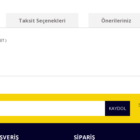
Taksit Seçenekleri
Önerileriniz
ET )
diğer konularda yetersiz gördüğünüz noktaları öneri formunu kullanarak tara
Bu ürüne ilk yorumu siz yapın!
KAYDOL
Yorum Yaz
ŞVERİŞ
SİPARİŞ