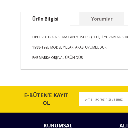
Ürün Bilgisi
Yorumlar
OPEL VECTRA A KLİMA FAN MÜŞÜRÜ ( 3 FİŞLİ YUVARLAK SOK
1988-1995 MODEL YILLARI ARASI UYUMLUDUR
FAE MARKA ORJİNAL ÜRÜN DÜR
Bu ürünün fiyat bilgisi, resim, ürün açıklamalarında ve 
Görüş ve önerileriniz için teşekkür ederiz.
E-BÜTEN’E KAYIT
Ürün resmi kalitesiz, bozuk veya görüntülenemiyor.
OL
Ürün açıklamasında eksik bilgiler bulunuyor.
Ürün bilgilerinde hatalar bulunuyor.
KURUMSAL
ALI
Ürün fiyatı diğer sitelerden daha pahalı.