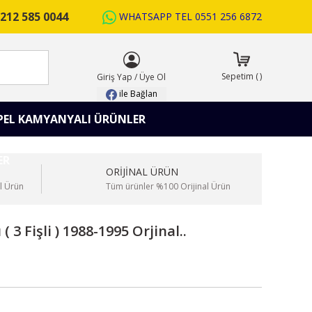
212 585 0044
WHATSAPP TEL
0551 256 6872
ARA
Sepetim
(
)
Giriş Yap
/
Üye Ol
ile Bağlan
PEL KAMYANYALI ÜRÜNLER
ORİJİNAL ÜRÜN
l Ürün
Tüm ürünler %100 Orijinal Ürün
3 Fişli ) 1988-1995 Orjinal..