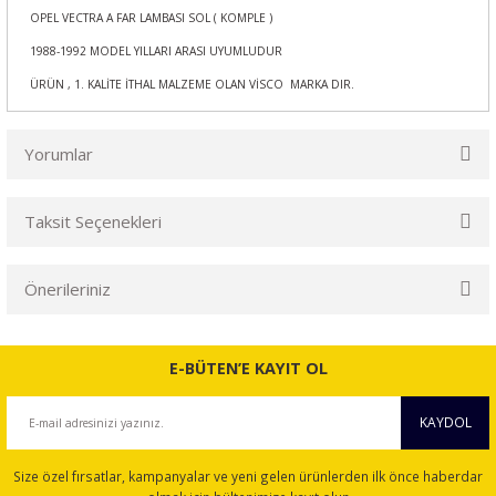
OPEL VECTRA A FAR LAMBASI SOL ( KOMPLE )
1988-1992 MODEL YILLARI ARASI UYUMLUDUR
ÜRÜN , 1. KALİTE İTHAL MALZEME OLAN VİSCO MARKA DIR.
Yorumlar
Taksit Seçenekleri
Bu ürüne ilk yorumu siz yapın!
Önerileriniz
Yorum Yaz
Bu ürünün fiyat bilgisi, resim, ürün açıklamalarında ve diğer
konularda yetersiz gördüğünüz noktaları öneri formunu
E-BÜTEN’E KAYIT OL
kullanarak tarafımıza iletebilirsiniz.
Görüş ve önerileriniz için teşekkür ederiz.
KAYDOL
Ürün resmi kalitesiz, bozuk veya görüntülenemiyor.
Size özel fırsatlar, kampanyalar ve yeni gelen ürünlerden ilk önce haberdar
Ürün açıklamasında eksik bilgiler bulunuyor.