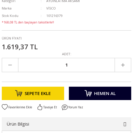
Kategori
AYDINLATMA AKSAMI
Marka
VİSCO
Stok Kodu
101216379
*168,08 TL den başlayan taksitlerle!!
ÜRÜN FİYATI
1.619,37 TL
ADET:
SEPETE EKLE
HEMEN AL
Tavsiye Et
Yorum Yaz
Ürün Bilgisi