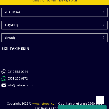
olmak için bültenimize kayıt olun
Ürün bilgilerinde hatalar bulunuyor.
KURUMSAL
Ürün fiyatı diğer sitelerden daha pahalı.
Bu ürüne benzer farklı alternatifler olmalı.
ALIŞVERİŞ
SİPARİŞ
BİZİ TAKİP EDİN
Gönder
0212 585 0044
0551 256 6872
info@netopel.com
Copyright 2022 ©
www.netopel.com
Kredi kartı bilgileriniz 256bit SSL
Yukarı
sertifikası ile korunmaktadır.