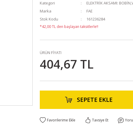
Kategori
ELEKTRİK AKSAMI: BOBİN,
Marka
FAE
Stok Kodu
161236284
*42,00 TL den başlayan taksitlerle!!
ÜRÜN FİYATI
404,67 TL
SEPETE EKLE
Tavsiye Et
Yor