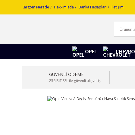
Kargom Nerede
Hakkımızda
Banka Hesapları
İletişim
OPEL
CHEVRO
GÜVENLİ ÖDEME
256 BİT SSL ile güvenli alışveriş