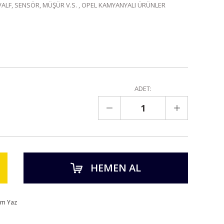
VALF, SENSÖR, MÜŞÜR V.S.
,
OPEL KAMYANYALI ÜRÜNLER
ADET:
HEMEN AL
um Yaz