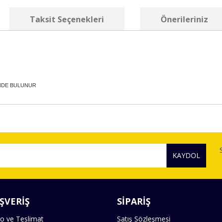
Taksit Seçenekleri
Önerileriniz
ÜNDE BULUNUR
diğer konularda yetersiz gördüğünüz noktaları öneri formunu kullanarak tara
Bu ürüne ilk yorumu siz yapın!
KAYDOL
Yorum Yaz
ŞVERİŞ
SİPARİŞ
o ve Teslimat
Satış Sözleşmesi