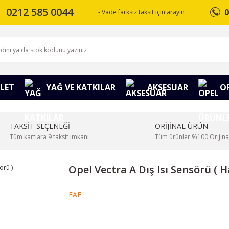
0212 585 0044
0
- Vade farksız taksit için arayın
LET
YAĞ VE KATKILAR
AKSESUAR
O
TAKSİT SEÇENEĞİ
ORİJİNAL ÜRÜN
Tüm kartlara 9 taksit imkanı
Tüm ürünler %100 Orijina
Opel Vectra A Dış Isı Sensörü ( H
FAE