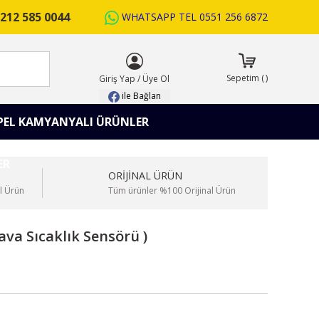
212 585 0044
WHATSAPP TEL
0551 256 6872
ARA
Sepetim
(
)
Giriş Yap
/
Üye Ol
ile Bağlan
PEL KAMYANYALI ÜRÜNLER
ORİJİNAL ÜRÜN
l Ürün
Tüm ürünler %100 Orijinal Ürün
ava Sıcaklık Sensörü )