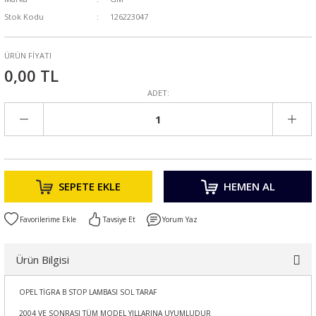
Stok Kodu
126223047
ÜRÜN FİYATI
0,00 TL
ADET:
SEPETE EKLE
HEMEN AL
Tavsiye Et
Yorum Yaz
Ürün Bilgisi
OPEL TİGRA B STOP LAMBASI SOL TARAF
2004 VE SONRASI TÜM MODEL YILLARINA UYUMLUDUR