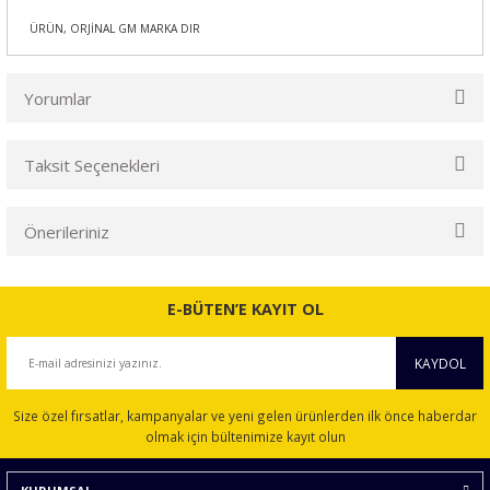
ÜRÜN, ORJİNAL GM MARKA DIR
Yorumlar
Taksit Seçenekleri
Bu ürüne ilk yorumu siz yapın!
Önerileriniz
Yorum Yaz
Bu ürünün fiyat bilgisi, resim, ürün açıklamalarında ve diğer
konularda yetersiz gördüğünüz noktaları öneri formunu
E-BÜTEN’E KAYIT OL
kullanarak tarafımıza iletebilirsiniz.
Görüş ve önerileriniz için teşekkür ederiz.
KAYDOL
Ürün resmi kalitesiz, bozuk veya görüntülenemiyor.
Size özel fırsatlar, kampanyalar ve yeni gelen ürünlerden ilk önce haberdar
Ürün açıklamasında eksik bilgiler bulunuyor.
olmak için bültenimize kayıt olun
Ürün bilgilerinde hatalar bulunuyor.