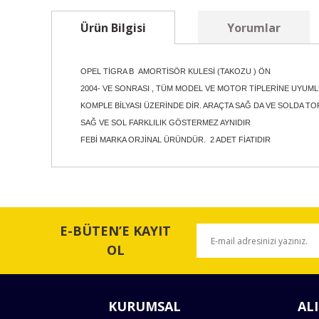
Ürün Bilgisi
Yorumlar
OPEL TİGRA B AMORTİSÖR KULESİ (TAKOZU ) ÖN
2004- VE SONRASI , TÜM MODEL VE MOTOR TİPLERİNE UYUM
KOMPLE BİLYASI ÜZERİNDE DİR. ARAÇTA SAĞ DA VE SOLDA TO
SAĞ VE SOL FARKLILIK GÖSTERMEZ AYNIDIR
FEBİ MARKA ORJİNAL ÜRÜNDÜR. 2 ADET FİATIDIR
Bu ürünün fiyat bilgisi, resim, ürün açıklamalarında ve 
Görüş ve önerileriniz için teşekkür ederiz.
E-BÜTEN’E KAYIT
Ürün resmi kalitesiz, bozuk veya görüntülenemiyor.
OL
Ürün açıklamasında eksik bilgiler bulunuyor.
Ürün bilgilerinde hatalar bulunuyor.
KURUMSAL
ALI
Ürün fiyatı diğer sitelerden daha pahalı.