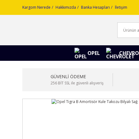
Kargom Nerede
Hakkımızda
Banka Hesapları
İletişim
OPEL
CHEVRO
GÜVENLİ ÖDEME
256 BİT SSL ile güvenli alışveriş