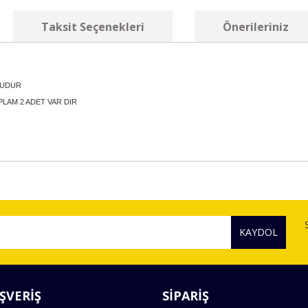
Taksit Seçenekleri
Önerileriniz
LUDUR
PLAM 2 ADET VAR DIR
diğer konularda yetersiz gördüğünüz noktaları öneri formunu kullanarak tara
Bu ürüne ilk yorumu siz yapın!
KAYDOL
Yorum Yaz
ŞVERİŞ
SİPARİŞ