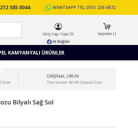
212 585 0044
WHATSAPP TEL
0551 256 6872
ARA
Sepetim
(
)
Giriş Yap
/
Üye Ol
ile Bağlan
PEL KAMYANYALI ÜRÜNLER
ORİJİNAL ÜRÜN
l Ürün
Tüm ürünler %100 Orijinal Ürün
zu Bilyalı Sağ Sol