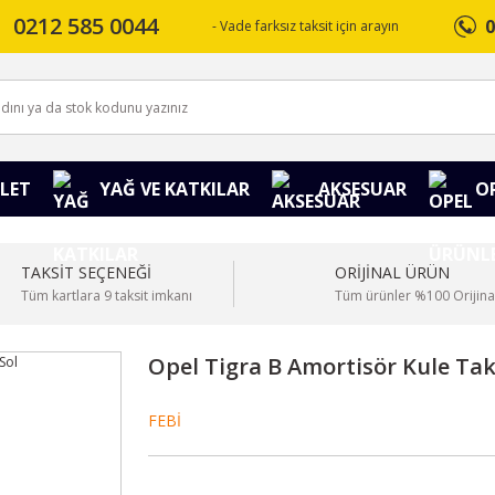
0212 585 0044
0
- Vade farksız taksit için arayın
LET
YAĞ VE KATKILAR
AKSESUAR
O
TAKSİT SEÇENEĞİ
ORİJİNAL ÜRÜN
Tüm kartlara 9 taksit imkanı
Tüm ürünler %100 Orijina
Opel Tigra B Amortisör Kule Tako
FEBİ