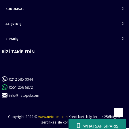
Ürün bilgilerinde hatalar bulunuyor.
KURUMSAL
Ürün fiyatı diğer sitelerden daha pahalı.
Bu ürüne benzer farklı alternatifler olmalı.
ALIŞVERİŞ
SİPARİŞ
BİZİ TAKİP EDİN
Gönder
0212 585 0044
0551 256 6872
info@netopel.com
Copyright 2022 ©
www.netopel.com
Kredi kartı bilgileriniz 256bit SSL
Yukarı
sertifikası ile korunmaktadır.
WHATSAP SİPARİŞ