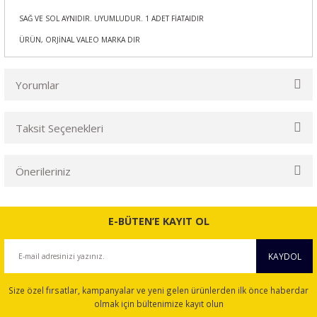
SAĞ VE SOL AYNIDIR. UYUMLUDUR. 1 ADET FİATAIDIR
ÜRÜN, ORJİNAL VALEO MARKA DIR
Yorumlar
Taksit Seçenekleri
Bu ürüne ilk yorumu siz yapın!
Önerileriniz
Yorum Yaz
Bu ürünün fiyat bilgisi, resim, ürün açıklamalarında ve diğer
konularda yetersiz gördüğünüz noktaları öneri formunu
E-BÜTEN’E KAYIT OL
kullanarak tarafımıza iletebilirsiniz.
Görüş ve önerileriniz için teşekkür ederiz.
KAYDOL
Ürün resmi kalitesiz, bozuk veya görüntülenemiyor.
Size özel fırsatlar, kampanyalar ve yeni gelen ürünlerden ilk önce haberdar
Ürün açıklamasında eksik bilgiler bulunuyor.
olmak için bültenimize kayıt olun