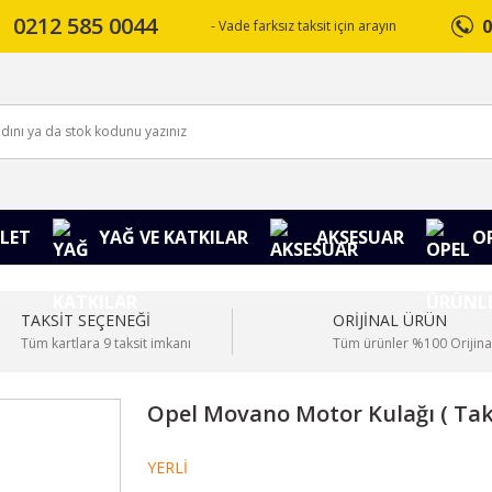
0212 585 0044
0
- Vade farksız taksit için arayın
LET
YAĞ VE KATKILAR
AKSESUAR
O
TAKSİT SEÇENEĞİ
ORİJİNAL ÜRÜN
Tüm kartlara 9 taksit imkanı
Tüm ürünler %100 Orijina
Opel Movano Motor Kulağı ( Tak
YERLİ