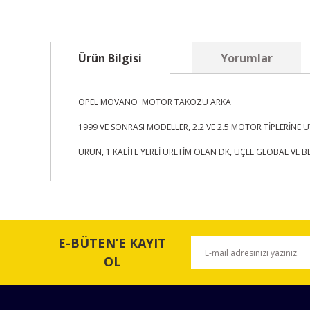
Ürün Bilgisi
Yorumlar
OPEL MOVANO MOTOR TAKOZU ARKA
1999 VE SONRASI MODELLER, 2.2 VE 2.5 MOTOR TİPLERİN
ÜRÜN, 1 KALİTE YERLİ ÜRETİM OLAN DK, ÜÇEL GLOBAL VE 
Bu ürünün fiyat bilgisi, resim, ürün açıklamalarında ve 
Görüş ve önerileriniz için teşekkür ederiz.
E-BÜTEN’E KAYIT
Ürün resmi kalitesiz, bozuk veya görüntülenemiyor.
OL
Ürün açıklamasında eksik bilgiler bulunuyor.
Ürün bilgilerinde hatalar bulunuyor.