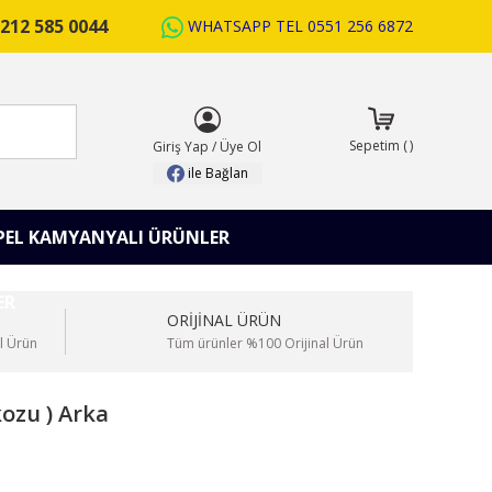
212 585 0044
WHATSAPP TEL
0551 256 6872
ARA
Sepetim
(
)
Giriş Yap
/
Üye Ol
ile Bağlan
PEL KAMYANYALI ÜRÜNLER
ORİJİNAL ÜRÜN
l Ürün
Tüm ürünler %100 Orijinal Ürün
ozu ) Arka