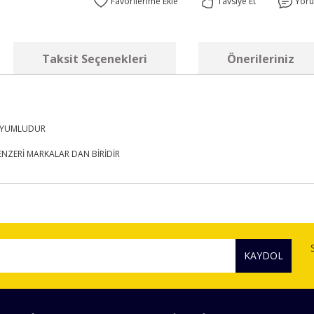
Tavsiye Et
Yor
Taksit Seçenekleri
Önerileriniz
E UYUMLUDUR
BENZERİ MARKALAR DAN BİRİDİR
diğer konularda yetersiz gördüğünüz noktaları öneri formunu kullanarak tara
Bu ürüne ilk yorumu siz yapın!
KAYDOL
Yorum Yaz