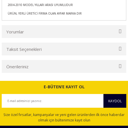
2004-2010 MODEL YILLARI ARASI UYUMLUDUR
ÜRÜN, YERLİ ÜRETİCİ FİRMA OLAN AYFAR MARKA DIR
Yorumlar
Taksit Seçenekleri
Bu ürüne ilk yorumu siz yapın!
Önerileriniz
Yorum Yaz
Bu ürünün fiyat bilgisi, resim, ürün açıklamalarında ve diğer
konularda yetersiz gördüğünüz noktaları öneri formunu
E-BÜTEN’E KAYIT OL
kullanarak tarafımıza iletebilirsiniz.
Görüş ve önerileriniz için teşekkür ederiz.
KAYDOL
Ürün resmi kalitesiz, bozuk veya görüntülenemiyor.
Size özel fırsatlar, kampanyalar ve yeni gelen ürünlerden ilk önce haberdar
Ürün açıklamasında eksik bilgiler bulunuyor.
olmak için bültenimize kayıt olun
Ürün bilgilerinde hatalar bulunuyor.