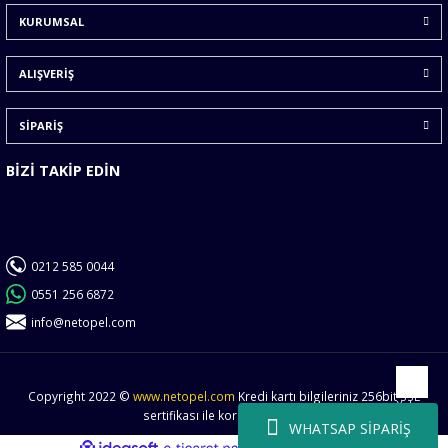
KURUMSAL
Ürün fiyatı diğer sitelerden daha pahalı.
Bu ürüne benzer farklı alternatifler olmalı.
ALIŞVERİŞ
SİPARİŞ
BİZİ TAKİP EDİN
Gönder
0212 585 0044
0551 256 6872
info@netopel.com
Copyright 2022 ©
www.netopel.com
Kredi kartı bilgileriniz 256bit SSL
Yukarı
sertifikası ile korunmaktadır.
WHATSAP SİPARİŞ
ideasoft
ile