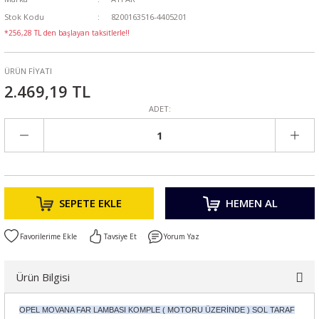
Stok Kodu
8200163516-4405201
*256,28 TL den başlayan taksitlerle!!
ÜRÜN FİYATI
2.469,19 TL
ADET:
SEPETE EKLE
HEMEN AL
Tavsiye Et
Yorum Yaz
Ürün Bilgisi
OPEL MOVANA FAR LAMBASI KOMPLE ( MOTORU ÜZERİNDE ) SOL TARAF