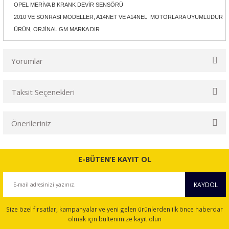
OPEL MERİVA B KRANK DEVİR SENSÖRÜ
2010 VE SONRASI MODELLER, A14NET VE A14NEL MOTORLARA UYUMLUDUR
ÜRÜN, ORJİNAL GM MARKA DIR
Yorumlar
Taksit Seçenekleri
Bu ürüne ilk yorumu siz yapın!
Önerileriniz
Yorum Yaz
Bu ürünün fiyat bilgisi, resim, ürün açıklamalarında ve diğer
konularda yetersiz gördüğünüz noktaları öneri formunu
E-BÜTEN’E KAYIT OL
kullanarak tarafımıza iletebilirsiniz.
Görüş ve önerileriniz için teşekkür ederiz.
KAYDOL
Ürün resmi kalitesiz, bozuk veya görüntülenemiyor.
Size özel fırsatlar, kampanyalar ve yeni gelen ürünlerden ilk önce haberdar
Ürün açıklamasında eksik bilgiler bulunuyor.
olmak için bültenimize kayıt olun