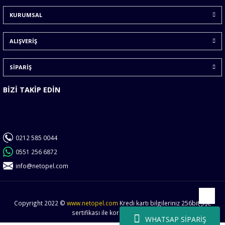
Ürün bilgilerinde hatalar bulunuyor.
KURUMSAL
Ürün fiyatı diğer sitelerden daha pahalı.
Bu ürüne benzer farklı alternatifler olmalı.
ALIŞVERİŞ
SİPARİŞ
BİZİ TAKİP EDİN
Gönder
0212 585 0044
0551 256 6872
info@netopel.com
Copyright 2022 ©
www.netopel.com
Kredi kartı bilgileriniz 256bit SSL
Yukarı
sertifikası ile korunmaktadır.
WHATSAP SİPARİŞ