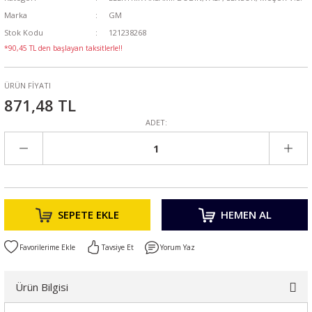
Marka
GM
Stok Kodu
121238268
*90,45 TL den başlayan taksitlerle!!
ÜRÜN FİYATI
871,48 TL
ADET:
SEPETE EKLE
HEMEN AL
Tavsiye Et
Yorum Yaz
Ürün Bilgisi