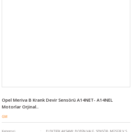
Opel Meriva B Krank Devir Sensörü A14NET- A14NEL
Motorlar Orjinal..
GM
Kategori
ELEKTRİK AKSAMI: BOBİN,VALF, SENSÖR, MÜŞÜR V.S.