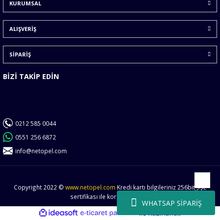
KURUMSAL
Ürün fiyatı diğer sitelerden daha pahalı.
Bu ürüne benzer farklı alternatifler olmalı.
ALIŞVERİŞ
SİPARİŞ
BİZİ TAKİP EDİN
Gönder
0212 585 0044
0551 256 6872
info@netopel.com
Copyright 2022 ©
www.netopel.com
Kredi kartı bilgileriniz 256bit SSL
Yukarı
sertifikası ile korunmaktadır.
WHATSAP SİPARİŞ
ideasoft
ile
e-
hazırlandı.