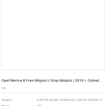
Opel Meriva B Fren Müşürü ( Stop Müşürü ) 2010 > Orjinal..
FAE
Kategori
ELEKTRİK AKSAMI: BOBİN,VALF, SENSÖR, MÜŞÜR V.S.
Marka
FAE