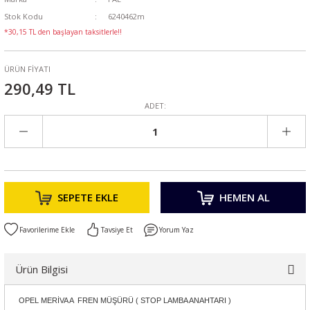
Stok Kodu
6240462m
*30,15 TL den başlayan taksitlerle!!
ÜRÜN FİYATI
290,49 TL
ADET:
SEPETE EKLE
HEMEN AL
Tavsiye Et
Yorum Yaz
Ürün Bilgisi
OPEL MERİVA A FREN MÜŞÜRÜ ( STOP LAMBA ANAHTARI )