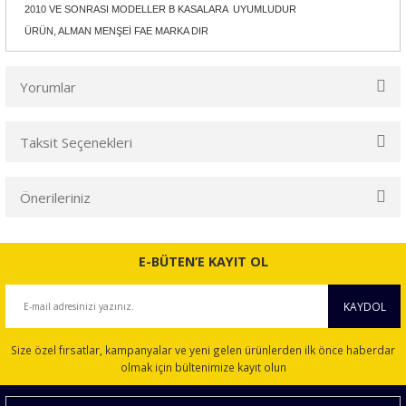
2010 VE SONRASI MODELLER B KASALARA UYUMLUDUR
ÜRÜN, ALMAN MENŞEİ FAE MARKA DIR
Yorumlar
Taksit Seçenekleri
Bu ürüne ilk yorumu siz yapın!
Önerileriniz
Yorum Yaz
Bu ürünün fiyat bilgisi, resim, ürün açıklamalarında ve diğer
konularda yetersiz gördüğünüz noktaları öneri formunu
E-BÜTEN’E KAYIT OL
kullanarak tarafımıza iletebilirsiniz.
Görüş ve önerileriniz için teşekkür ederiz.
KAYDOL
Ürün resmi kalitesiz, bozuk veya görüntülenemiyor.
Size özel fırsatlar, kampanyalar ve yeni gelen ürünlerden ilk önce haberdar
Ürün açıklamasında eksik bilgiler bulunuyor.
olmak için bültenimize kayıt olun
Ürün bilgilerinde hatalar bulunuyor.