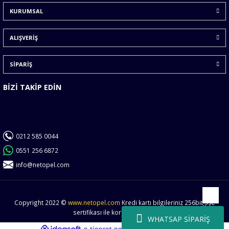
KURUMSAL
Ürün fiyatı diğer sitelerden daha pahalı.
Bu ürüne benzer farklı alternatifler olmalı.
ALIŞVERİŞ
SİPARİŞ
BİZİ TAKİP EDİN
Gönder
0212 585 0044
0551 256 6872
info@netopel.com
Copyright 2022 ©
www.netopel.com
Kredi kartı bilgileriniz 256bit SSL
Yukarı
sertifikası ile korunmaktadır.
WHATSAP SİPARİŞ
ideasoft
ile