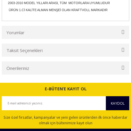
2003-2010 MODEL YILLARI ARASI, TÜM MOTORLARA UYUMLUDUR
ÜRÜN 1.Cİ KALİTE ALMAN MENŞEİ OLAN KRAFTVOLL MARKADIR
Yorumlar
Taksit Seçenekleri
Bu ürüne ilk yorumu siz yapın!
Önerileriniz
Yorum Yaz
Bu ürünün fiyat bilgisi, resim, ürün açıklamalarında ve diğer
konularda yetersiz gördüğünüz noktaları öneri formunu
E-BÜTEN’E KAYIT OL
kullanarak tarafımıza iletebilirsiniz.
Görüş ve önerileriniz için teşekkür ederiz.
KAYDOL
Ürün resmi kalitesiz, bozuk veya görüntülenemiyor.
Size özel fırsatlar, kampanyalar ve yeni gelen ürünlerden ilk önce haberdar
Ürün açıklamasında eksik bilgiler bulunuyor.
olmak için bültenimize kayıt olun
Ürün bilgilerinde hatalar bulunuyor.