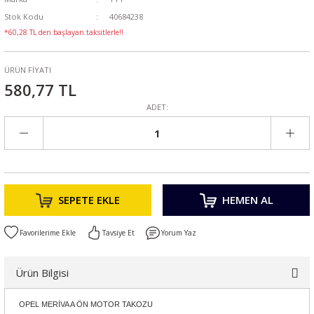
Stok Kodu
40684238
*60,28 TL den başlayan taksitlerle!!
ÜRÜN FİYATI
580,77 TL
ADET:
SEPETE EKLE
HEMEN AL
Tavsiye Et
Yorum Yaz
Ürün Bilgisi
OPEL MERİVA A ÖN MOTOR TAKOZU