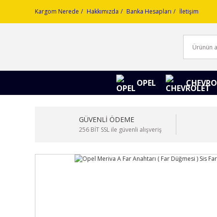
Kargom Nerede
Hakkımızda
Banka Hesapları
İletişim
OPEL
CHEVRO
GÜVENLİ ÖDEME
256 BİT SSL ile güvenli alışveriş