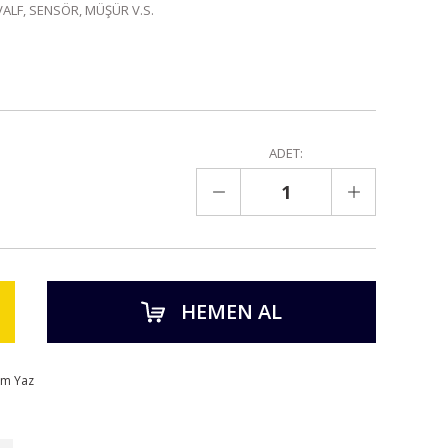
VALF, SENSÖR, MÜŞÜR V.S.
ADET:
HEMEN AL
um Yaz