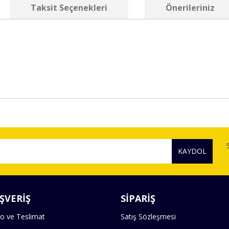
Taksit Seçenekleri
Önerileriniz
diğer konularda yetersiz gördüğünüz noktaları öneri formunu kullanarak tara
Bu ürüne ilk yorumu siz yapın!
KAYDOL
Yorum Yaz
ŞVERİŞ
SİPARİŞ
o ve Teslimat
Satış Sözleşmesi