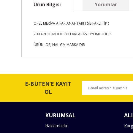
Ürün Bilgisi
Yorumlar
OPEL MERİVA A FAR ANAHTARI ( SİS FARLI TİP )
2003-2010 MODEL YILLARI ARASI UYUMLUDUR
ÜRÜN, ORJİNAL GM MARKA DIR
Bu ürünün fiyat bilgisi, resim, ürün açıklamalarında ve 
Görüş ve önerileriniz için teşekkür ederiz.
E-BÜTEN’E KAYIT
Ürün resmi kalitesiz, bozuk veya görüntülenemiyor.
OL
Ürün açıklamasında eksik bilgiler bulunuyor.
Ürün bilgilerinde hatalar bulunuyor.
KURUMSAL
ALI
Ürün fiyatı diğer sitelerden daha pahalı.
Bu ürüne benzer farklı alternatifler olmalı.
Hakkımızda
Karg