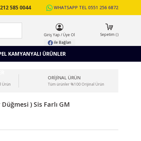
212 585 0044
WHATSAPP TEL
0551 256 6872
ARA
Sepetim
(
)
Giriş Yap
/
Üye Ol
ile Bağlan
PEL KAMYANYALI ÜRÜNLER
ORİJİNAL ÜRÜN
l Ürün
Tüm ürünler %100 Orijinal Ürün
 Düğmesi ) Sis Farlı GM