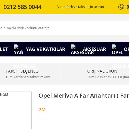
0212 585 0044
0
- Vade farksız taksit için arayın
LET
YAĞ VE KATKILAR
AKSESUAR
O
TAKSİT SEÇENEĞİ
ORİJİNAL ÜRÜN
Tüm kartlara 9 taksit imkanı
Tüm ürünler %100 Orijina
Opel Meriva A Far Anahtarı ( Far
GM