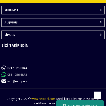
Ürün bilgilerinde hatalar bulunuyor.
KURUMSAL
Ürün fiyatı diğer sitelerden daha pahalı.
Bu ürüne benzer farklı alternatifler olmalı.
ALIŞVERİŞ
SİPARİŞ
BİZİ TAKİP EDİN
Gönder
0212 585 0044
0551 256 6872
info@netopel.com
Copyright 2022 ©
www.netopel.com
Kredi kartı bilgileriniz 256bit SSL
Yukarı
sertifikası ile korunmaktadır.