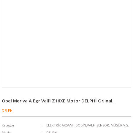
Opel Meriva A Egr Valfi Z16XE Motor DELPHİ Orjinal..
DELPHİ
Kategori
ELEKTRİK AKSAMI: BOBİN,VALF, SENSÖR, MÜŞÜR V.S.
Marka
DELPHİ