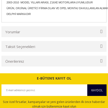
2003-2010 MODEL YILLARI ARASI, Z16XE MOTORLARA UYUMLUDUR
ÜRÜN, ORJİNAL ÜRETİCİ FİRMA OLAN VE OPEL MONTAJ DA KULLANILAN ALMA
DELPHİ MARKA DIR
Yorumlar
Taksit Seçenekleri
Bu ürüne ilk yorumu siz yapın!
Önerileriniz
Yorum Yaz
Bu ürünün fiyat bilgisi, resim, ürün açıklamalarında ve diğer
konularda yetersiz gördüğünüz noktaları öneri formunu
E-BÜTEN’E KAYIT OL
kullanarak tarafımıza iletebilirsiniz.
Görüş ve önerileriniz için teşekkür ederiz.
KAYDOL
Ürün resmi kalitesiz, bozuk veya görüntülenemiyor.
Size özel fırsatlar, kampanyalar ve yeni gelen ürünlerden ilk önce haberdar
Ürün açıklamasında eksik bilgiler bulunuyor.
olmak için bültenimize kayıt olun