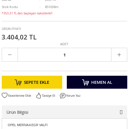
Stok Kodu
851038m
*353,31 TL den başlayan taksitlerle!!
ÜRÜN FİYATI
3.404,02 TL
ADET:
SEPETE EKLE
HEMEN AL
Tavsiye Et
Yorum Yaz
Ürün Bilgisi
OPEL MERİVA A EGR VALFİ