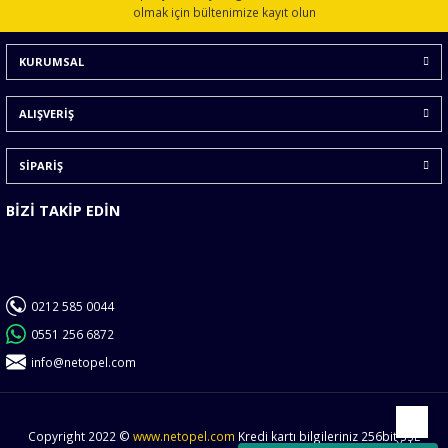
Ürün açıklamasında eksik bilgiler bulunuyor.
olmak için bültenimize kayıt olun
Ürün bilgilerinde hatalar bulunuyor.
KURUMSAL
Ürün fiyatı diğer sitelerden daha pahalı.
Bu ürüne benzer farklı alternatifler olmalı.
ALIŞVERİŞ
SİPARİŞ
BİZİ TAKİP EDİN
Gönder
0212 585 0044
0551 256 6872
info@netopel.com
Copyright 2022 ©
www.netopel.com
Kredi kartı bilgileriniz 256bit SSL
Yukarı