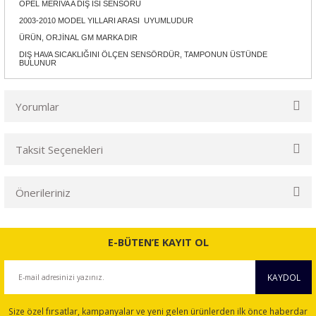
OPEL MERİVA A DIŞ ISI SENSÖRÜ
2003-2010 MODEL YILLARI ARASI UYUMLUDUR
ÜRÜN, ORJİNAL GM MARKA DIR
DIŞ HAVA SICAKLIĞINI ÖLÇEN SENSÖRDÜR, TAMPONUN ÜSTÜNDE
BULUNUR
Yorumlar
Taksit Seçenekleri
Bu ürüne ilk yorumu siz yapın!
Önerileriniz
Yorum Yaz
Bu ürünün fiyat bilgisi, resim, ürün açıklamalarında ve diğer
konularda yetersiz gördüğünüz noktaları öneri formunu
E-BÜTEN’E KAYIT OL
kullanarak tarafımıza iletebilirsiniz.
Görüş ve önerileriniz için teşekkür ederiz.
KAYDOL
Ürün resmi kalitesiz, bozuk veya görüntülenemiyor.
Size özel fırsatlar, kampanyalar ve yeni gelen ürünlerden ilk önce haberdar