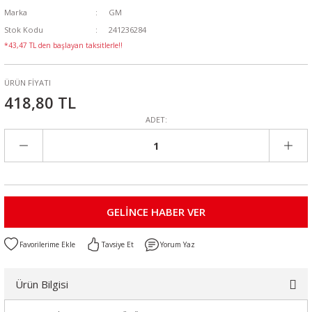
Marka
GM
Stok Kodu
241236284
*43,47 TL den başlayan taksitlerle!!
ÜRÜN FİYATI
418,80 TL
ADET:
GELİNCE HABER VER
Tavsiye Et
Yorum Yaz
Ürün Bilgisi