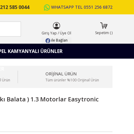
212 585 0044
WHATSAPP TEL
0551 256 6872
ARA
Sepetim
(
)
Giriş Yap
/
Üye Ol
ile Bağlan
PEL KAMYANYALI ÜRÜNLER
ORİJİNAL ÜRÜN
l Ürün
Tüm ürünler %100 Orijinal Ürün
kı Balata ) 1.3 Motorlar Easytronic