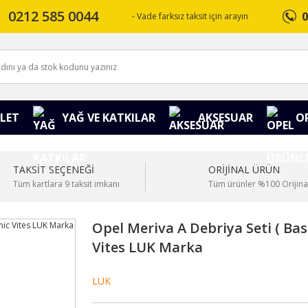
0212 585 0044
0
- Vade farksız taksit için arayın
LET
YAĞ VE KATKILAR
AKSESUAR
O
TAKSİT SEÇENEĞİ
ORİJİNAL ÜRÜN
Tüm kartlara 9 taksit imkanı
Tüm ürünler %100 Orijina
Opel Meriva A Debriya Seti ( Bas
Vites LUK Marka
LUK