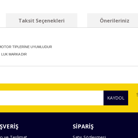
Taksit Seçenekleri
Önerileriniz
3 MOTOR TİPLERİNE UYUMLUDUR
N LUK MARKA DIR
diğer konularda yetersiz gördüğünüz noktaları öneri formunu kullanarak tara
Bu ürüne ilk yorumu siz yapın!
KAYDOL
Yorum Yaz
ŞVERİŞ
SİPARİŞ
o ve Teslimat
Satış Sözleşmesi