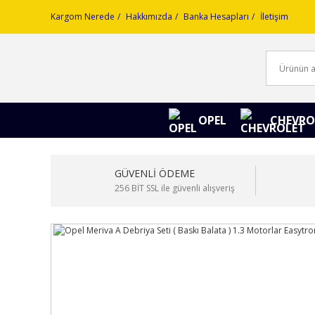
Kargom Nerede
Hakkımızda
Banka Hesapları
İletişim
OPEL
CHEVRO
GÜVENLİ ÖDEME
256 BİT SSL ile güvenli alışveriş