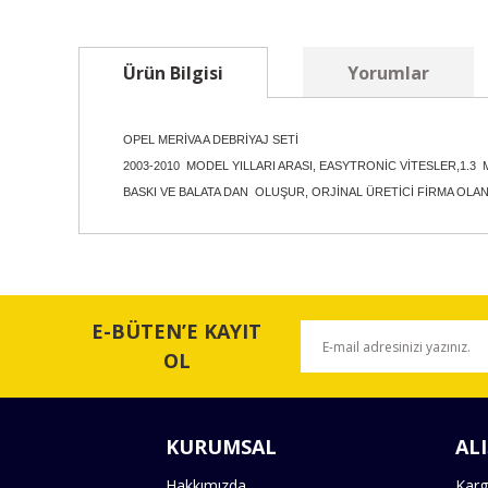
Ürün Bilgisi
Yorumlar
OPEL MERİVA A DEBRİYAJ SETİ
2003-2010 MODEL YILLARI ARASI, EASYTRONİC VİTESLER,1.
BASKI VE BALATA DAN OLUŞUR, ORJİNAL ÜRETİCİ FİRMA OLA
Bu ürünün fiyat bilgisi, resim, ürün açıklamalarında ve 
Görüş ve önerileriniz için teşekkür ederiz.
E-BÜTEN’E KAYIT
Ürün resmi kalitesiz, bozuk veya görüntülenemiyor.
OL
Ürün açıklamasında eksik bilgiler bulunuyor.
Ürün bilgilerinde hatalar bulunuyor.
KURUMSAL
ALI
Ürün fiyatı diğer sitelerden daha pahalı.
Bu ürüne benzer farklı alternatifler olmalı.
Hakkımızda
Karg