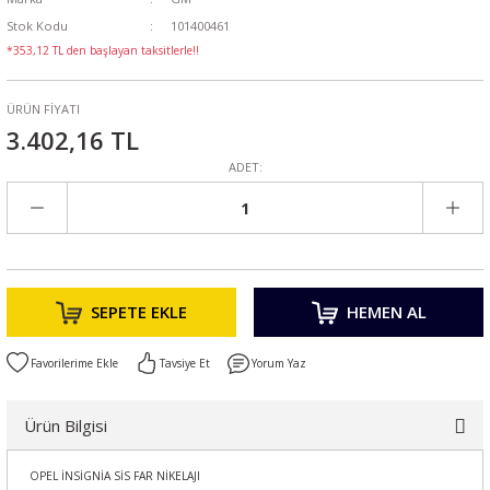
Stok Kodu
101400461
*353,12 TL den başlayan taksitlerle!!
ÜRÜN FİYATI
3.402,16 TL
ADET:
SEPETE EKLE
HEMEN AL
Tavsiye Et
Yorum Yaz
Ürün Bilgisi
OPEL İNSİGNİA SİS FAR NİKELAJI