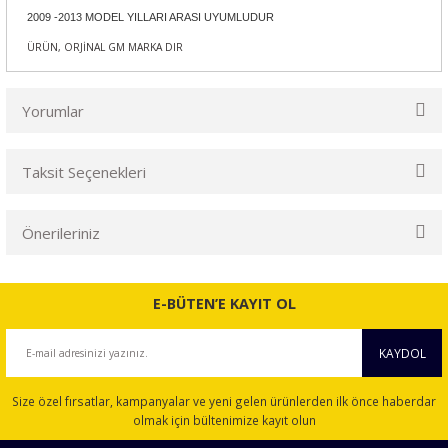
2009 -2013 MODEL YILLARI ARASI UYUMLUDUR
ÜRÜN, ORJİNAL GM MARKA DIR
Yorumlar
Taksit Seçenekleri
Bu ürüne ilk yorumu siz yapın!
Önerileriniz
Yorum Yaz
Bu ürünün fiyat bilgisi, resim, ürün açıklamalarında ve diğer
konularda yetersiz gördüğünüz noktaları öneri formunu
E-BÜTEN’E KAYIT OL
kullanarak tarafımıza iletebilirsiniz.
Görüş ve önerileriniz için teşekkür ederiz.
KAYDOL
Ürün resmi kalitesiz, bozuk veya görüntülenemiyor.
Size özel fırsatlar, kampanyalar ve yeni gelen ürünlerden ilk önce haberdar
Ürün açıklamasında eksik bilgiler bulunuyor.
olmak için bültenimize kayıt olun
Ürün bilgilerinde hatalar bulunuyor.