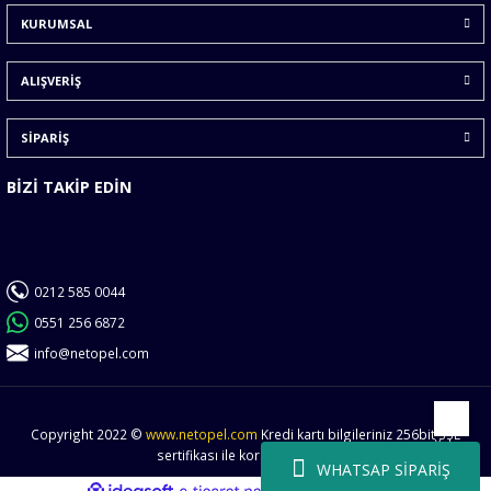
KURUMSAL
Ürün fiyatı diğer sitelerden daha pahalı.
Bu ürüne benzer farklı alternatifler olmalı.
ALIŞVERİŞ
SİPARİŞ
BİZİ TAKİP EDİN
Gönder
0212 585 0044
0551 256 6872
info@netopel.com
Copyright 2022 ©
www.netopel.com
Kredi kartı bilgileriniz 256bit SSL
Yukarı
sertifikası ile korunmaktadır.
WHATSAP SİPARİŞ
ideasoft
ile