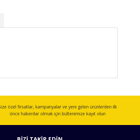
fımıza iletebilirsiniz.
Size özel fırsatlar, kampanyalar ve yeni gelen ürünlerden ilk
önce haberdar olmak için bültenimize kayıt olun
BİZİ TAKİP EDİN