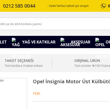
0212 585 0044
0
- Vade farksız taksit için arayın
LET
YAĞ VE KATKILAR
AKSESUAR
O
TAKSİT SEÇENEĞİ
ORİJİNAL ÜRÜN
Tüm kartlara 9 taksit imkanı
Tüm ürünler %100 Orijina
Opel İnsignia Motor Üst Külbüt
FEBİ