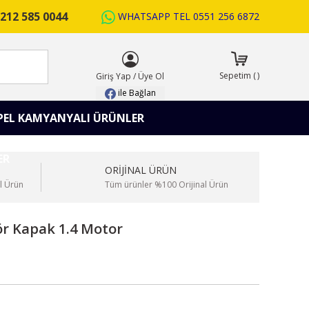
212 585 0044
WHATSAPP TEL
0551 256 6872
ARA
Sepetim
(
)
Giriş Yap
/
Üye Ol
ile Bağlan
PEL KAMYANYALI ÜRÜNLER
ORİJİNAL ÜRÜN
l Ürün
Tüm ürünler %100 Orijinal Ürün
ör Kapak 1.4 Motor