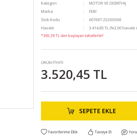
Kategori
MOTOR VE DEBRİYAJ
Marka
FEBİ
Stok Kodu
607697-25203036İ
Havale
3.414,83 TL (%3,00 havale i
*365,39 TL den başlayan taksitlerle!!
ÜRÜN FİYATI
3.520,45 TL
SEPETE EKLE
Tavsiye Et
Yor