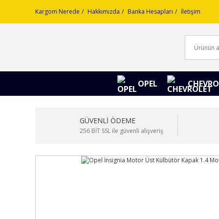
Kargom Nerede
Hakkımızda
Banka Hesapları
İletişim
OPEL
CHEVRO
GÜVENLİ ÖDEME
256 BİT SSL ile güvenli alışveriş