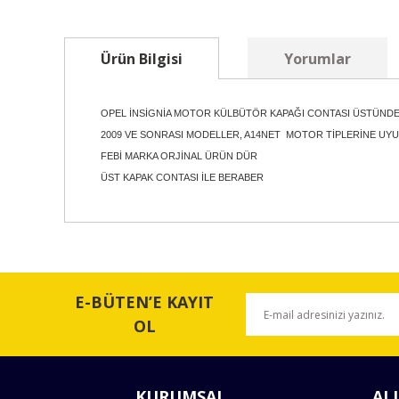
Ürün Bilgisi
Yorumlar
OPEL İNSİGNİA MOTOR KÜLBÜTÖR KAPAĞI CONTASI ÜSTÜND
2009 VE SONRASI MODELLER, A14NET MOTOR TİPLERİNE U
FEBİ MARKA ORJİNAL ÜRÜN DÜR
ÜST KAPAK CONTASI İLE BERABER
Bu ürünün fiyat bilgisi, resim, ürün açıklamalarında ve 
Görüş ve önerileriniz için teşekkür ederiz.
E-BÜTEN’E KAYIT
Ürün resmi kalitesiz, bozuk veya görüntülenemiyor.
OL
Ürün açıklamasında eksik bilgiler bulunuyor.
Ürün bilgilerinde hatalar bulunuyor.
KURUMSAL
ALI
Ürün fiyatı diğer sitelerden daha pahalı.