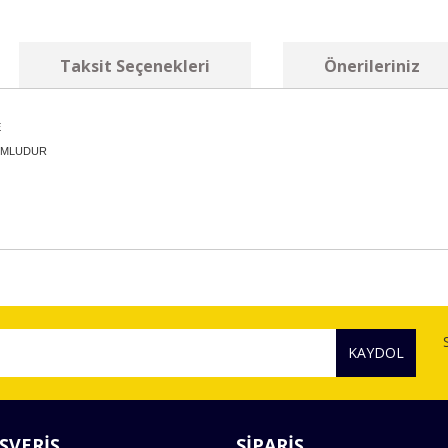
Taksit Seçenekleri
Önerileriniz
E
YUMLUDUR
diğer konularda yetersiz gördüğünüz noktaları öneri formunu kullanarak tara
Bu ürüne ilk yorumu siz yapın!
KAYDOL
Yorum Yaz
ŞVERİŞ
SİPARİŞ