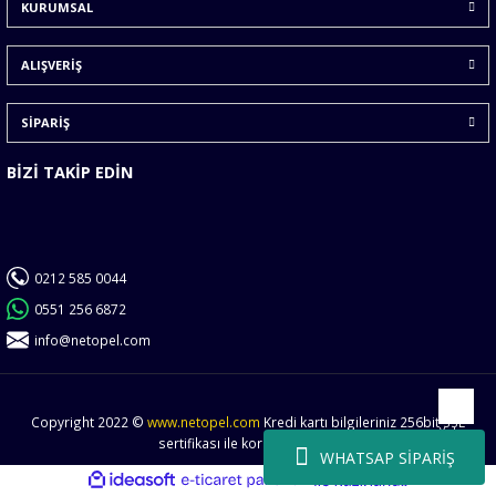
KURUMSAL
Ürün fiyatı diğer sitelerden daha pahalı.
Bu ürüne benzer farklı alternatifler olmalı.
ALIŞVERİŞ
SİPARİŞ
BİZİ TAKİP EDİN
Gönder
0212 585 0044
0551 256 6872
info@netopel.com
Copyright 2022 ©
www.netopel.com
Kredi kartı bilgileriniz 256bit SSL
Yukarı
sertifikası ile korunmaktadır.
WHATSAP SİPARİŞ
ideasoft
ile
e-
hazırlandı.