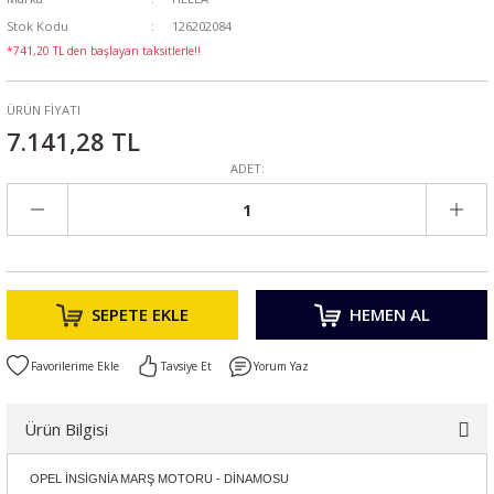
Stok Kodu
126202084
*741,20 TL den başlayan taksitlerle!!
ÜRÜN FİYATI
7.141,28 TL
ADET:
SEPETE EKLE
HEMEN AL
Tavsiye Et
Yorum Yaz
Ürün Bilgisi
OPEL İNSİGNİA MARŞ MOTORU - DİNAMOSU