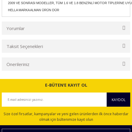
2009 VE SONRASI MODELLER, TÜM 1.6 VE 1.8 BENZİNLİ MOTOR TİPLERİNE U
HELLA MARKA ALMAN ÜRÜN DÜR
Yorumlar
Taksit Seçenekleri
Bu ürüne ilk yorumu siz yapın!
Önerileriniz
Yorum Yaz
Bu ürünün fiyat bilgisi, resim, ürün açıklamalarında ve diğer
konularda yetersiz gördüğünüz noktaları öneri formunu
E-BÜTEN’E KAYIT OL
kullanarak tarafımıza iletebilirsiniz.
Görüş ve önerileriniz için teşekkür ederiz.
KAYDOL
Ürün resmi kalitesiz, bozuk veya görüntülenemiyor.
Size özel fırsatlar, kampanyalar ve yeni gelen ürünlerden ilk önce haberdar
Ürün açıklamasında eksik bilgiler bulunuyor.
olmak için bültenimize kayıt olun
Ürün bilgilerinde hatalar bulunuyor.