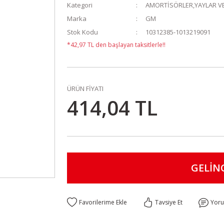
Kategori
AMORTİSÖRLER,YAYLAR VE
Marka
GM
Stok Kodu
10312385-1013219091
*42,97 TL den başlayan taksitlerle!!
ÜRÜN FİYATI
414,04 TL
GELİN
Tavsiye Et
Yor