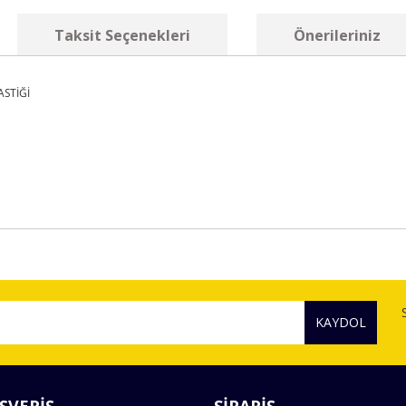
Taksit Seçenekleri
Önerileriniz
ASTİĞİ
diğer konularda yetersiz gördüğünüz noktaları öneri formunu kullanarak tara
Bu ürüne ilk yorumu siz yapın!
KAYDOL
Yorum Yaz