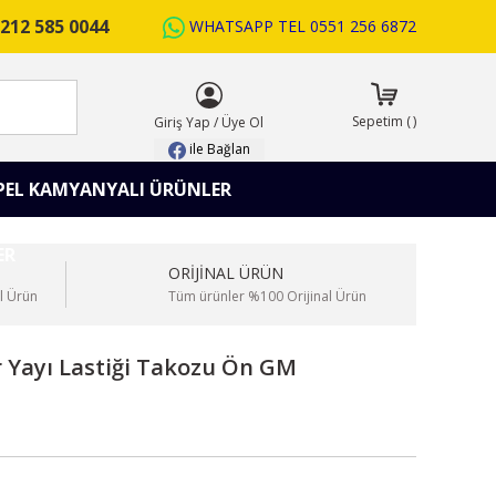
212 585 0044
WHATSAPP TEL
0551 256 6872
ARA
Sepetim
(
)
Giriş Yap
/
Üye Ol
ile Bağlan
PEL KAMYANYALI ÜRÜNLER
ORİJİNAL ÜRÜN
l Ürün
Tüm ürünler %100 Orijinal Ürün
r Yayı Lastiği Takozu Ön GM