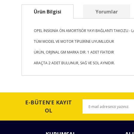
Ürün Bilgisi
Yorumlar
OPEL İNSİGNİA ÖN AMORTİSÖR YAYI BAĞLANTI TAKOZU - L
TÜM MODEL VE MOTOR TİPLERİNE UYUMLUDUR
ÜRÜN, ORJİNAL GM MARKA DIR. 1 ADET FİATIDIR
ARAÇTA 2 ADET BULUNUR, SAĞ VE SOL AYNIDIR.
Bu ürünün fiyat bilgisi, resim, ürün açıklamalarında ve 
Görüş ve önerileriniz için teşekkür ederiz.
E-BÜTEN’E KAYIT
Ürün resmi kalitesiz, bozuk veya görüntülenemiyor.
OL
Ürün açıklamasında eksik bilgiler bulunuyor.
Ürün bilgilerinde hatalar bulunuyor.