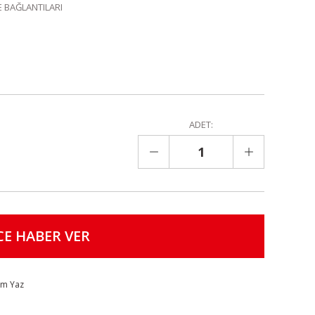
 BAĞLANTILARI
ADET:
CE HABER VER
um Yaz