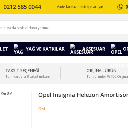
0212 585 0044
0
- Vade farksız taksit için arayın
LET
YAĞ VE KATKILAR
AKSESUAR
O
TAKSİT SEÇENEĞİ
ORİJİNAL ÜRÜN
Tüm kartlara 9 taksit imkanı
Tüm ürünler %100 Orijina
Opel İnsignia Helezon Amortisö
GM