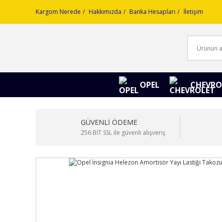
Kargom Nerede
Hakkımızda
Banka Hesapları
İletişim
OPEL
CHEVRO
GÜVENLİ ÖDEME
256 BİT SSL ile güvenli alışveriş