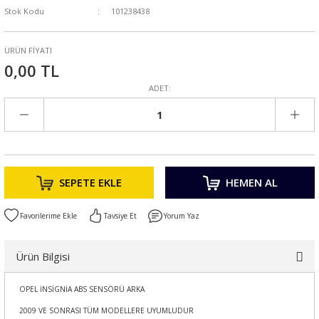
Stok Kodu
101238438
ÜRÜN FİYATI
0,00 TL
ADET:
SEPETE EKLE
HEMEN AL
Tavsiye Et
Yorum Yaz
Ürün Bilgisi
OPEL İNSİGNİA ABS SENSÖRÜ ARKA
2009 VE SONRASI TÜM MODELLERE UYUMLUDUR