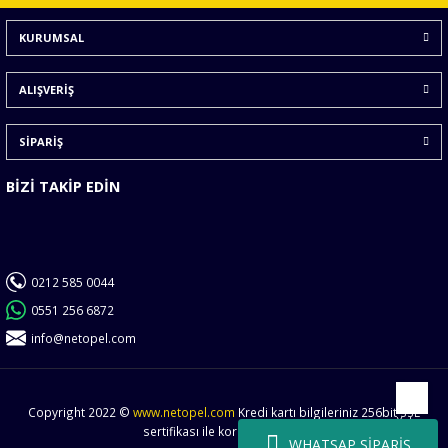
Ürün bilgilerinde hatalar bulunuyor.
KURUMSAL
Ürün fiyatı diğer sitelerden daha pahalı.
Bu ürüne benzer farklı alternatifler olmalı.
ALIŞVERİŞ
SİPARİŞ
BİZİ TAKİP EDİN
Gönder
0212 585 0044
0551 256 6872
info@netopel.com
Copyright 2022 ©
www.netopel.com
Kredi kartı bilgileriniz 256bit SSL
Yukarı
sertifikası ile korunmaktadır.
WHATSAP SİPARİŞ