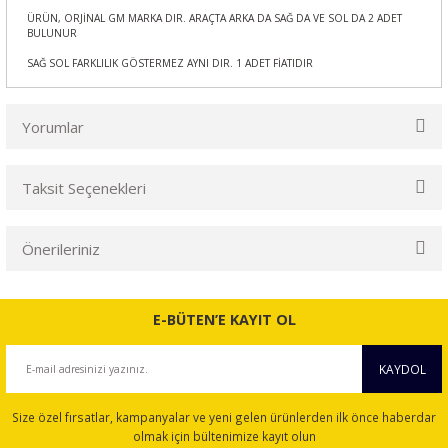
ÜRÜN, ORJİNAL GM MARKA DIR. ARAÇTA ARKA DA SAĞ DA VE SOL DA 2 ADET
BULUNUR
SAĞ SOL FARKLILIK GÖSTERMEZ AYNI DIR. 1 ADET FİATIDIR
Yorumlar
Taksit Seçenekleri
Bu ürüne ilk yorumu siz yapın!
Önerileriniz
Yorum Yaz
Bu ürünün fiyat bilgisi, resim, ürün açıklamalarında ve diğer
konularda yetersiz gördüğünüz noktaları öneri formunu
E-BÜTEN’E KAYIT OL
kullanarak tarafımıza iletebilirsiniz.
Görüş ve önerileriniz için teşekkür ederiz.
KAYDOL
Ürün resmi kalitesiz, bozuk veya görüntülenemiyor.
Size özel fırsatlar, kampanyalar ve yeni gelen ürünlerden ilk önce haberdar
Ürün açıklamasında eksik bilgiler bulunuyor.
olmak için bültenimize kayıt olun