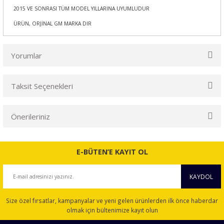
2015 VE SONRASI TÜM MODEL YILLARINA UYUMLUDUR
ÜRÜN, ORJİNAL GM MARKA DIR
Yorumlar
Taksit Seçenekleri
Bu ürüne ilk yorumu siz yapın!
Önerileriniz
Yorum Yaz
Bu ürünün fiyat bilgisi, resim, ürün açıklamalarında ve diğer
konularda yetersiz gördüğünüz noktaları öneri formunu
E-BÜTEN’E KAYIT OL
kullanarak tarafımıza iletebilirsiniz.
Görüş ve önerileriniz için teşekkür ederiz.
KAYDOL
Ürün resmi kalitesiz, bozuk veya görüntülenemiyor.
Size özel fırsatlar, kampanyalar ve yeni gelen ürünlerden ilk önce haberdar
Ürün açıklamasında eksik bilgiler bulunuyor.
olmak için bültenimize kayıt olun
Ürün bilgilerinde hatalar bulunuyor.