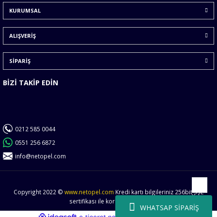
KURUMSAL
Ürün fiyatı diğer sitelerden daha pahalı.
Bu ürüne benzer farklı alternatifler olmalı.
ALIŞVERİŞ
SİPARİŞ
BİZİ TAKİP EDİN
Gönder
0212 585 0044
0551 256 6872
info@netopel.com
Copyright 2022 ©
www.netopel.com
Kredi kartı bilgileriniz 256bit SSL
Yukarı
sertifikası ile korunmaktadır.
WHATSAP SİPARİŞ
ideasoft
ile