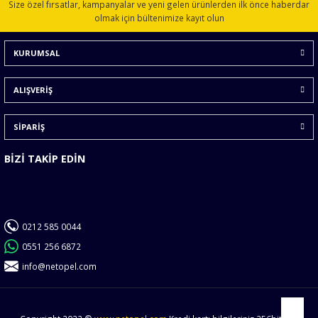
Size özel fırsatlar, kampanyalar ve yeni gelen ürünlerden ilk önce haberdar
Ürün açıklamasında eksik bilgiler bulunuyor.
olmak için bültenimize kayıt olun
Ürün bilgilerinde hatalar bulunuyor.
KURUMSAL
Ürün fiyatı diğer sitelerden daha pahalı.
Bu ürüne benzer farklı alternatifler olmalı.
ALIŞVERİŞ
SİPARİŞ
BİZİ TAKİP EDİN
Gönder
0212 585 0044
0551 256 6872
info@netopel.com