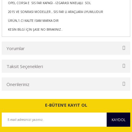
OPEL CORSA E SİS FAR KAPAĞI - IZGARASI NİKELAJLI SOL
2015 VE SONRASI MODELLER , SİS FAR LI ARAÇLARA UYUMLUDUR
ÜRÜN,1.Cİ KALİTE İSAM MARKA DIR
KESİN BİLGİ İÇİN ŞASE NO BIRAKINIZ..
Yorumlar
Taksit Seçenekleri
Bu ürüne ilk yorumu siz yapın!
Önerileriniz
Yorum Yaz
Bu ürünün fiyat bilgisi, resim, ürün açıklamalarında ve diğer
konularda yetersiz gördüğünüz noktaları öneri formunu
E-BÜTEN’E KAYIT OL
kullanarak tarafımıza iletebilirsiniz.
Görüş ve önerileriniz için teşekkür ederiz.
KAYDOL
Ürün resmi kalitesiz, bozuk veya görüntülenemiyor.