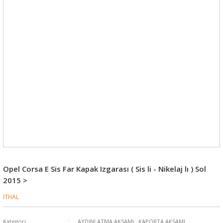
Opel Corsa E Sis Far Kapak Izgarası ( Sis li - Nikelaj lı ) Sol
2015 >
İTHAL
Kategori
AYDINLATMA AKSAMI
,
KAPORTA AKSAMI