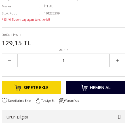
Marka
İTHAL
Stok Kodu
101223299
*13,40 TL den başlayan taksitlerle!!
ÜRÜN FİYATI
129,15 TL
ADET:
SEPETE EKLE
HEMEN AL
Tavsiye Et
Yorum Yaz
Ürün Bilgisi