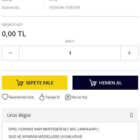
Stok Kodu
10130146-13181939
ÜRÜN FİYATI
0,00 TL
ADET:
SEPETE EKLE
HEMEN AL
Tavsiye Et
Yorum Yaz
Ürün Bilgisi
OPEL CORSA E KAPI MENTEŞESİ ALT SOL ( ARKA KAPI )
2015 VE SONRASI MODELLERE UYUMLUDUR