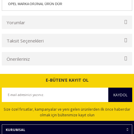
OPEL MARKA ORJİNAL ÜRÜN DÜR
Yorumlar
Taksit Seçenekleri
Bu ürüne ilk yorumu siz yapın!
Önerileriniz
Yorum Yaz
Bu ürünün fiyat bilgisi, resim, ürün açıklamalarında ve diğer
konularda yetersiz gördüğünüz noktaları öneri formunu
E-BÜTEN’E KAYIT OL
kullanarak tarafımıza iletebilirsiniz.
Görüş ve önerileriniz için teşekkür ederiz.
KAYDOL
Ürün resmi kalitesiz, bozuk veya görüntülenemiyor.
Size özel fırsatlar, kampanyalar ve yeni gelen ürünlerden ilk önce haberdar
Ürün açıklamasında eksik bilgiler bulunuyor.
olmak için bültenimize kayıt olun
Ürün bilgilerinde hatalar bulunuyor.
KURUMSAL
Ürün fiyatı diğer sitelerden daha pahalı.