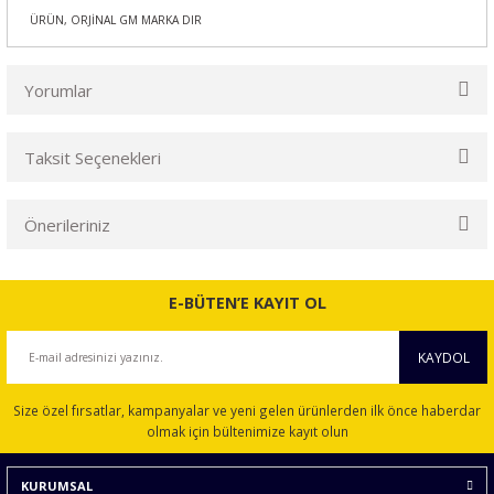
ÜRÜN, ORJİNAL GM MARKA DIR
Yorumlar
Taksit Seçenekleri
Bu ürüne ilk yorumu siz yapın!
Önerileriniz
Yorum Yaz
Bu ürünün fiyat bilgisi, resim, ürün açıklamalarında ve diğer
konularda yetersiz gördüğünüz noktaları öneri formunu
E-BÜTEN’E KAYIT OL
kullanarak tarafımıza iletebilirsiniz.
Görüş ve önerileriniz için teşekkür ederiz.
KAYDOL
Ürün resmi kalitesiz, bozuk veya görüntülenemiyor.
Size özel fırsatlar, kampanyalar ve yeni gelen ürünlerden ilk önce haberdar
Ürün açıklamasında eksik bilgiler bulunuyor.
olmak için bültenimize kayıt olun
Ürün bilgilerinde hatalar bulunuyor.
KURUMSAL
Ürün fiyatı diğer sitelerden daha pahalı.