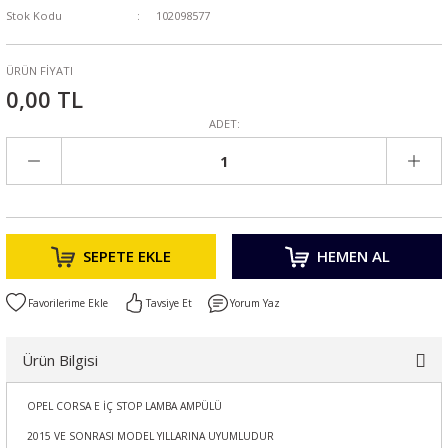
Stok Kodu
102098577
ÜRÜN FİYATI
0,00 TL
ADET:
SEPETE EKLE
HEMEN AL
Tavsiye Et
Yorum Yaz
Ürün Bilgisi
OPEL CORSA E İÇ STOP LAMBA AMPÜLÜ
2015 VE SONRASI MODEL YILLARINA UYUMLUDUR