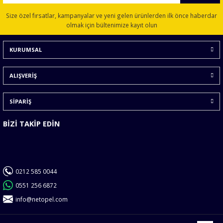
Ürün resmi kalitesiz, bozuk veya görüntülenemiyor.
Size özel fırsatlar, kampanyalar ve yeni gelen ürünlerden ilk önce haberdar
Ürün açıklamasında eksik bilgiler bulunuyor.
olmak için bültenimize kayıt olun
Ürün bilgilerinde hatalar bulunuyor.
KURUMSAL
Ürün fiyatı diğer sitelerden daha pahalı.
Bu ürüne benzer farklı alternatifler olmalı.
ALIŞVERİŞ
SİPARİŞ
BİZİ TAKİP EDİN
Gönder
0212 585 0044
0551 256 6872
info@netopel.com