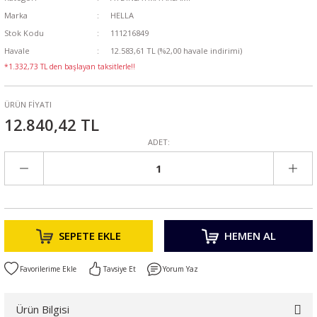
Marka
HELLA
Stok Kodu
111216849
Havale
12.583,61 TL (%2,00 havale indirimi)
*1.332,73 TL den başlayan taksitlerle!!
ÜRÜN FİYATI
12.840,42 TL
ADET:
SEPETE EKLE
HEMEN AL
Tavsiye Et
Yorum Yaz
Ürün Bilgisi