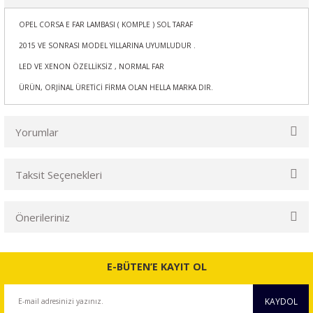
OPEL CORSA E FAR LAMBASI ( KOMPLE ) SOL TARAF
2015 VE SONRASI MODEL YILLARINA UYUMLUDUR .
LED VE XENON ÖZELLİKSİZ , NORMAL FAR
ÜRÜN, ORJİNAL ÜRETİCİ FİRMA OLAN HELLA MARKA DIR.
Yorumlar
Taksit Seçenekleri
Bu ürüne ilk yorumu siz yapın!
Önerileriniz
Yorum Yaz
Bu ürünün fiyat bilgisi, resim, ürün açıklamalarında ve diğer
konularda yetersiz gördüğünüz noktaları öneri formunu
E-BÜTEN’E KAYIT OL
kullanarak tarafımıza iletebilirsiniz.
Görüş ve önerileriniz için teşekkür ederiz.
KAYDOL