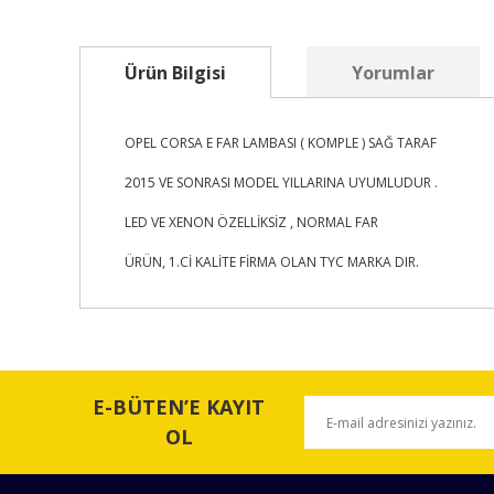
Ürün Bilgisi
Yorumlar
OPEL CORSA E FAR LAMBASI ( KOMPLE ) SAĞ TARAF
2015 VE SONRASI MODEL YILLARINA UYUMLUDUR .
LED VE XENON ÖZELLİKSİZ , NORMAL FAR
ÜRÜN, 1.Cİ KALİTE FİRMA OLAN TYC MARKA DIR.
Bu ürünün fiyat bilgisi, resim, ürün açıklamalarında ve 
Görüş ve önerileriniz için teşekkür ederiz.
E-BÜTEN’E KAYIT
Ürün resmi kalitesiz, bozuk veya görüntülenemiyor.
OL
Ürün açıklamasında eksik bilgiler bulunuyor.
Ürün bilgilerinde hatalar bulunuyor.