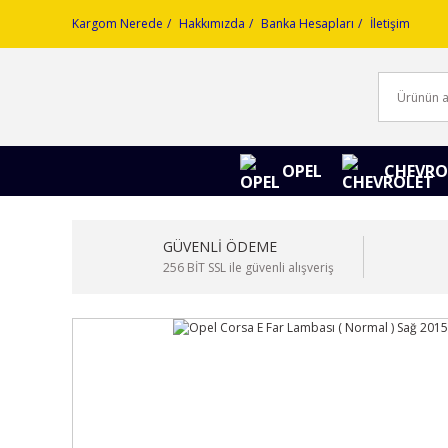
Kargom Nerede
Hakkımızda
Banka Hesapları
İletişim
OPEL
CHEVRO
GÜVENLİ ÖDEME
256 BİT SSL ile güvenli alışveriş