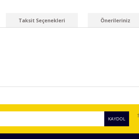
Taksit Seçenekleri
Önerileriniz
diğer konularda yetersiz gördüğünüz noktaları öneri formunu kullanarak tara
Bu ürüne ilk yorumu siz yapın!
KAYDOL
Yorum Yaz