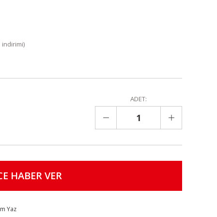
indirimi)
ADET:
CE HABER VER
um Yaz