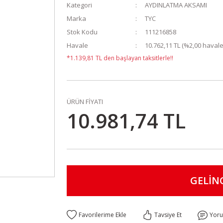
Kategori
AYDINLATMA AKSAMI
Marka
TYC
Stok Kodu
111216858
Havale
10.762,11 TL (%2,00 havale 
*1.139,81 TL den başlayan taksitlerle!!
ÜRÜN FİYATI
10.981,74 TL
GELİN
Tavsiye Et
Yor