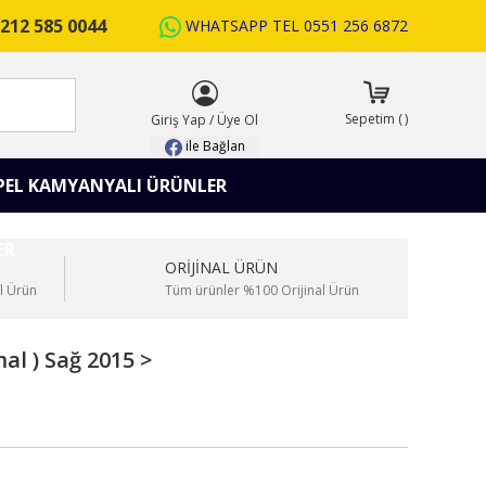
212 585 0044
WHATSAPP TEL
0551 256 6872
ARA
Sepetim
(
)
Giriş Yap
/
Üye Ol
ile Bağlan
PEL KAMYANYALI ÜRÜNLER
ORİJİNAL ÜRÜN
l Ürün
Tüm ürünler %100 Orijinal Ürün
al ) Sağ 2015 >