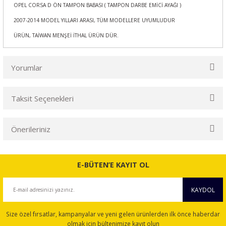
OPEL CORSA D ÖN TAMPON BABASI ( TAMPON DARBE EMİCİ AYAĞI )
2007-2014 MODEL YILLARI ARASI, TÜM MODELLERE UYUMLUDUR
ÜRÜN, TAİWAN MENŞEİ İTHAL ÜRÜN DÜR.
Yorumlar
Taksit Seçenekleri
Bu ürüne ilk yorumu siz yapın!
Önerileriniz
Yorum Yaz
Bu ürünün fiyat bilgisi, resim, ürün açıklamalarında ve diğer
konularda yetersiz gördüğünüz noktaları öneri formunu
E-BÜTEN’E KAYIT OL
kullanarak tarafımıza iletebilirsiniz.
Görüş ve önerileriniz için teşekkür ederiz.
KAYDOL
Ürün resmi kalitesiz, bozuk veya görüntülenemiyor.
Size özel fırsatlar, kampanyalar ve yeni gelen ürünlerden ilk önce haberdar
Ürün açıklamasında eksik bilgiler bulunuyor.
olmak için bültenimize kayıt olun