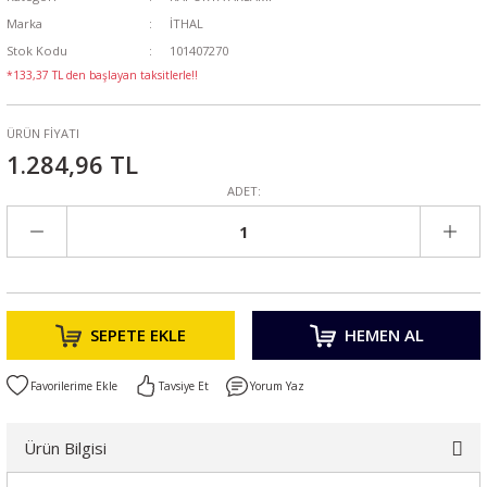
Marka
İTHAL
Stok Kodu
101407270
*133,37 TL den başlayan taksitlerle!!
ÜRÜN FİYATI
1.284,96 TL
ADET:
SEPETE EKLE
HEMEN AL
Tavsiye Et
Yorum Yaz
Ürün Bilgisi