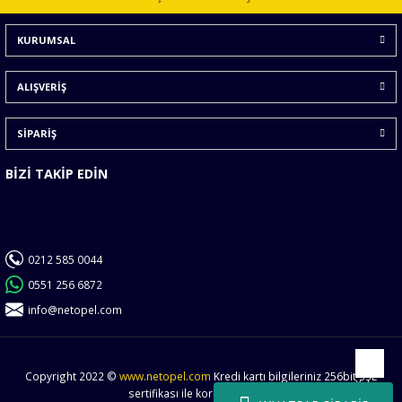
Ürün bilgilerinde hatalar bulunuyor.
KURUMSAL
Ürün fiyatı diğer sitelerden daha pahalı.
Bu ürüne benzer farklı alternatifler olmalı.
ALIŞVERİŞ
SİPARİŞ
BİZİ TAKİP EDİN
Gönder
0212 585 0044
0551 256 6872
info@netopel.com
Copyright 2022 ©
www.netopel.com
Kredi kartı bilgileriniz 256bit SSL
Yukarı
sertifikası ile korunmaktadır.