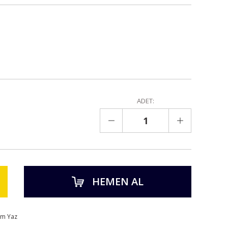
ADET:
HEMEN AL
um Yaz