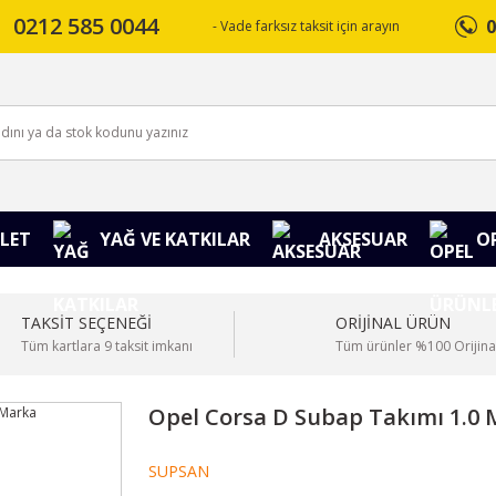
0212 585 0044
0
- Vade farksız taksit için arayın
LET
YAĞ VE KATKILAR
AKSESUAR
O
TAKSİT SEÇENEĞİ
ORİJİNAL ÜRÜN
Tüm kartlara 9 taksit imkanı
Tüm ürünler %100 Orijina
Opel Corsa D Subap Takımı 1.0
SUPSAN