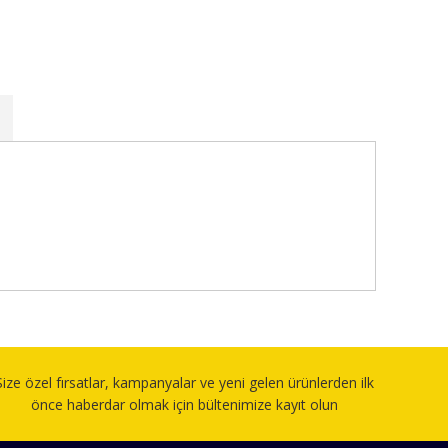
fımıza iletebilirsiniz.
Size özel fırsatlar, kampanyalar ve yeni gelen ürünlerden ilk
önce haberdar olmak için bültenimize kayıt olun