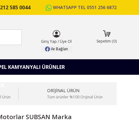
212 585 0044
WHATSAPP TEL
0551 256 6872
ARA
Sepetim
(
0
)
Giriş Yap
/
Üye Ol
ile Bağlan
PEL KAMYANYALI ÜRÜNLER
ORİJİNAL ÜRÜN
l Ürün
Tüm ürünler %100 Orijinal Ürün
 Motorlar SUBSAN Marka