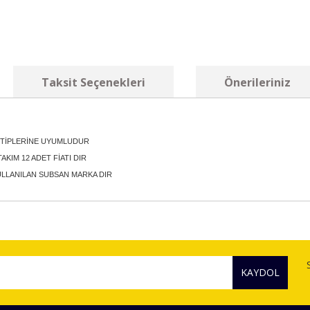
Taksit Seçenekleri
Önerileriniz
R TİPLERİNE UYUMLUDUR
KIM 12 ADET FİATI DIR
ULLANILAN SUBSAN MARKA DIR
diğer konularda yetersiz gördüğünüz noktaları öneri formunu kullanarak tara
Bu ürüne ilk yorumu siz yapın!
KAYDOL
Yorum Yaz