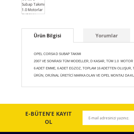
Ürün Bilgisi
Yorumlar
OPEL CORSA D SUBAP TAKIMI
2007 VE SONRASI TÜM MODELLER, D KASAR, TÜM 1.0 MOTO
6 ADET EMME, 6 ADET EGZOZ, TOPLAM 16 ADETTEN OLUŞUR, TA
ÜRÜN, ORJİNAL ÜRETİCİ MARKA OLAN VE OPEL MONTAJ DA K
Bu ürünün fiyat bilgisi, resim, ürün açıklamalarında ve 
Görüş ve önerileriniz için teşekkür ederiz.
E-BÜTEN’E KAYIT
Ürün resmi kalitesiz, bozuk veya görüntülenemiyor.
OL
Ürün açıklamasında eksik bilgiler bulunuyor.